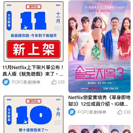
11月Netflix上下架片單公布！
真人版《魷魚遊戲》來了，整
排經典影劇下架倒數！
POPO影劇娛樂
339
Netflix戀愛實境秀《單身即地
獄3》12位成員介紹、IG總整
理！全員高顏值，某成員撞臉
POPO影劇娛樂
338
Jennie引熱議！