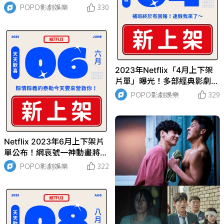
電影、整排經典影劇下架倒
POPO影劇娛樂
330
數，要看要快！
2023年Netflix「4月上下架
片單」曝光！多部經典影劇下
架倒數，清明連假要看要快！
POPO影劇娛樂
329
Netflix 2023年6月上下架片
單公布！網哀號一神動畫將下
架，多部熱門影劇停播倒數，
POPO影劇娛樂
322
趕緊重溫！