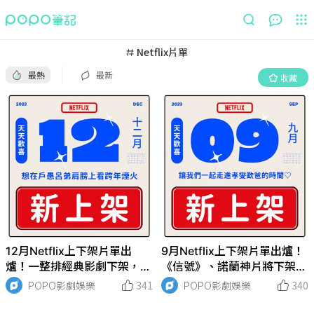
最熱
最新
收藏
Netflix片單
最熱
最新
收藏
12月Netflix上下架片單出
9月Netflix上下架片單出爐！
爐！一整排經典影劇下架，還
《信號》、諾蘭神片將下架，
沒看的趕緊看！
多部經典影集全掰了，網哀
POPO影劇娛樂
341
POPO影劇娛樂
340
號：太快了！