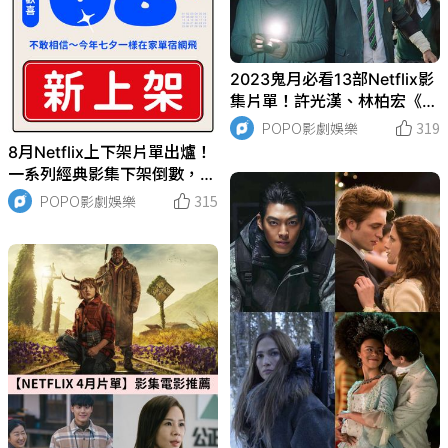
2023鬼月必看13部Netflix影
集片單！許光漢、林柏宏《鬼
家人》8月上線，驚悚、搞
POPO影劇娛樂
319
笑、懸疑影集通通有！
8月Netflix上下架片單出爐！
一系列經典影集下架倒數，要
看要快！
POPO影劇娛樂
315