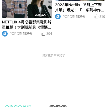
2023年Netflix「5月上下架
片單」曝光！「一系列神作」
下架倒數，《暮光之城》全系
POPO影劇娛樂
310
列五一連假上架不怕劇荒！
NETFLIX 4月必看影集電影片
單推薦！李到晛新劇《壞媽
媽》超催淚、《鹿角男孩2》
POPO影劇娛樂
304
將回歸！
沒有更多的筆記了