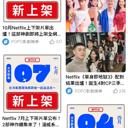
10月Netflix上下架片單出
爐！這部神劇即將上架全網嗨
爆，多部經典影集全掰，要看
POPO影劇娛樂
337
要快！
Netflix《單身即地獄3》配對
結果出爐！誕生4對CP三季最
多，官熙最終選「她」，奎利
POPO影劇娛樂
336
黑化好感度狂降！
Netflix 7月上下架片單公布！
2部神作續集來了！漫威系列