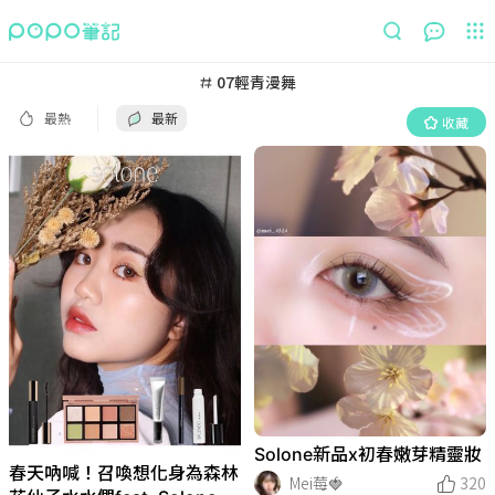
最熱
最新
收藏
07輕青漫舞
最熱
最新
收藏
Solone新品x初春嫩芽精靈妝
春天吶喊！召喚想化身為森林
Mei莓🍓
320