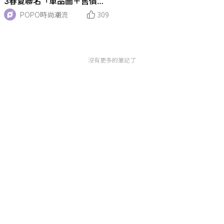
3春夏聯名「單品圖＋售價」
一次看！日出紫、夕暮藍太迷
POPO時尚潮流
309
人！
沒有更多的筆記了