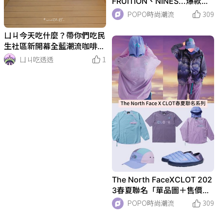
FRUITION、NINES...爆款球
鞋、限量聯名這邊通通買得
POPO時尚潮流
309
到！
ㄩㄐ今天吃什麼？帶你們吃民
生社區新開幕全藍潮流咖啡廳
｜CAFE AO
ㄩㄐ吃透透
1
The North FaceXCLOT 202
3春夏聯名「單品圖＋售價」
一次看！日出紫、夕暮藍太迷
POPO時尚潮流
309
人！