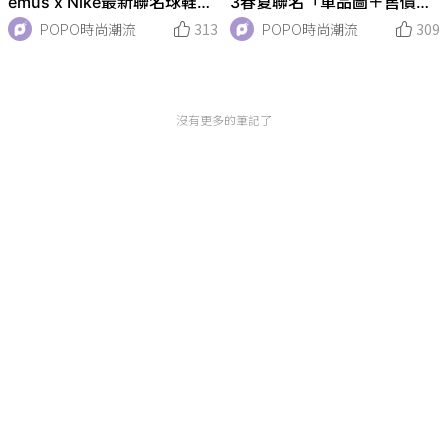
emus x Nike最新聯名球鞋
3春夏聯名「單品圖＋售價」
『J Force 1』光看細節就知
一次看！日出紫、夕暮藍太迷
POPO時尚潮流
313
POPO時尚潮流
309
道是心動警報！
人！
沒有更多的筆記了