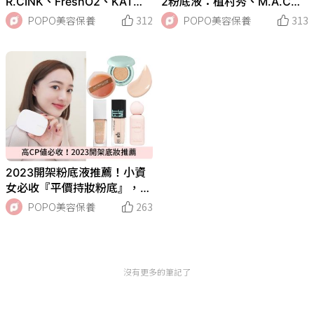
R.CINK、FreshO2、KAT
2粉底液：植村秀、M.A.C、
E…，網友好評夏季必買持妝
RMK…，高達24組母檔超優
POPO美容保養
312
POPO美容保養
313
粉底，一抹就像肌膚會呼吸！
惠組合一次看！
2023開架粉底液推薦！小資
女必收『平價持妝粉底』，高
遮瑕、修飾毛孔、水感服貼，
POPO美容保養
263
微霧奶油肌輕鬆get！
沒有更多的筆記了