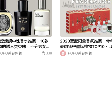
23煙燻調中性香水推薦！10款
2023聖誕限量香氛推薦！今
頭的誘人焚香味，不分男女、
最想獲得聖誕禮物TOP10，L
神秘感立刻飆升，聞了會上癮
聖誕老公公泡澡球、CHANE
POPO美容保養
338
POPO美容保養
氣都在這！
香水禮盒...