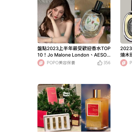
盤點2023上半年最受歡迎香水TOP
20
10！Jo Malone London、AESO
燒木
P、diptyque都是溫柔姐姐香！
一噴
POPO美容保養
356
的香