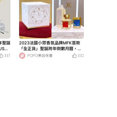
年聖誕
2023法國小眾香氛品牌MFK首款
USH
「全正貨」聖誕跨年倒數月曆，經
L奢華
典人氣香水540、724通通有！限
337
POPO美容保養
332
量香氛蠟燭也不可錯過～