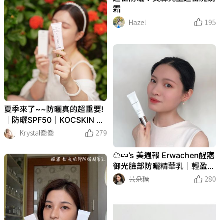
霜
Hazel
195
夏季來了~~防曬真的超重要!
｜防曬SPF50｜KOCSKIN 3D
極緻亮白隔離防曬霜
Krystal喬喬
279
☁️🍬’s 美週報 Erwachen醒寤
御光臉部防曬精華乳｜輕盈臉
部防曬選擇☀️
芸朵糖
280