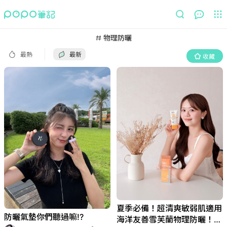
最熱
最新
收藏
物理防曬
最熱
最新
收藏
夏季必備！超清爽敏弱肌適用
防曬氣墊你們聽過嘛!?
海洋友善雪芙蘭物理防曬！防