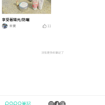
享受著陽光/防曬
乖寶
11
沒有更多的筆記了