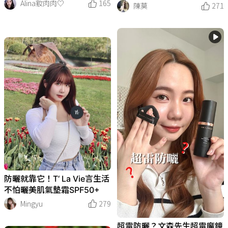
Alina妝肉肉♡
165
水耐汗衝浪玩水通通OK～
陳莫
271
防曬就靠它！T‘ La Vie言生活
不怕曬美肌氣墊霜SPF50+
Mingyu
279
超雷防曬？文森先生超雷魔鏡