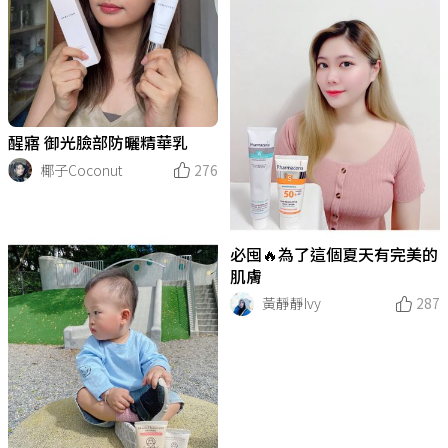
醒寤 御光臉部防曬精華乳
椰子Coconut
276
必囤🔥為了這個夏天有完美的
肌膚
黃靜靜Ivy
287