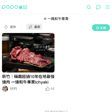
最熱
最新
收藏
一燒和牛專賣
最熱
最新
收藏
新竹｜稱霸超過10年在地最強
燒肉 一燒和牛專賣Ichyaki
林昀
44
沒有更多的筆記了