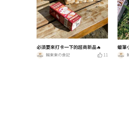
必須要來打卡一下的超商新品🔥
蠟筆小
賴東東の食記
11