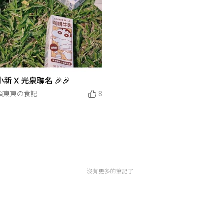
新 X 光泉聯名 🎉🎉
賴東東の食記
8
沒有更多的筆記了