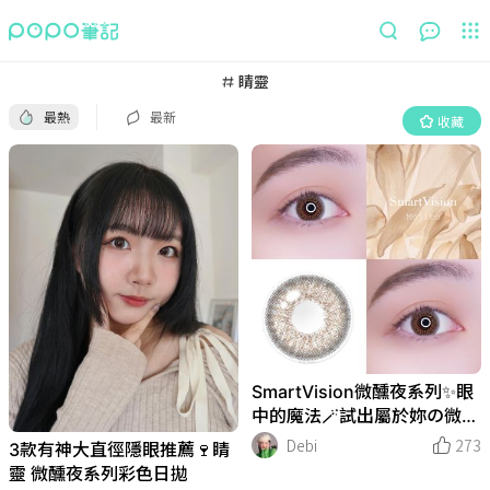
最熱
最新
收藏
睛靈
最熱
最新
收藏
SmartVision微醺夜系列✨眼
中的魔法🪄試出屬於妳の微醺
夜美眸👁️🍸
Debi
273
3款有神大直徑隱眼推薦🍷睛
靈 微醺夜系列彩色日拋