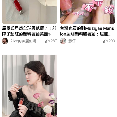
屈臣氏居然全球最低價？！前
台灣也買的到Muzigae Mans
陣子超紅的顏料唇釉美翻✨
ion透明顏料罐唇釉💄屈臣氏
限量1+1組合🤩全球最低價🔥
Alice的美麗仙境
287
靜仔
293