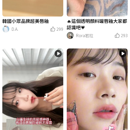
韓國小眾品牌超美唇釉
🔥這個透明顏料罐唇釉大家都
認識吧💗
D.A.
299
Rora若拉
293