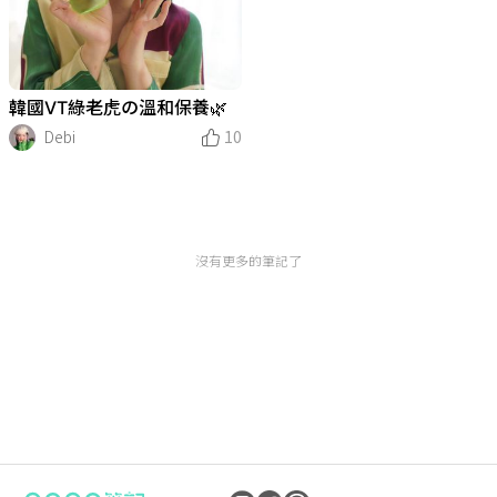
韓國VT綠老虎の溫和保養🌿
Debi
10
沒有更多的筆記了