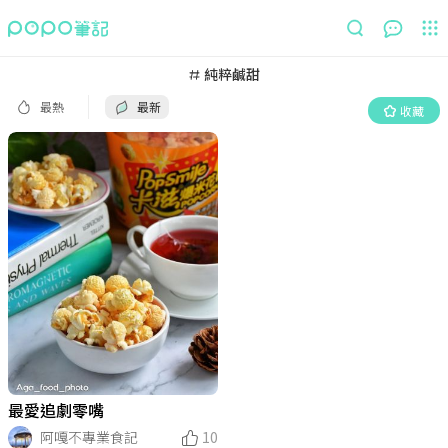
最熱
最新
收藏
純粹鹹甜
最熱
最新
收藏
最愛追劇零嘴
阿嘎不專業食記
10