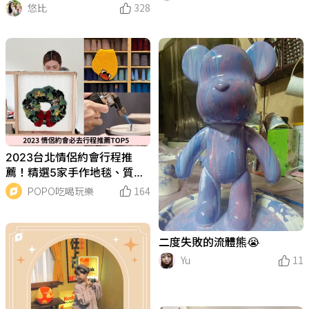
🥰 #連假出遊 #台南景點 #蜀
悠比
328
葵花 #串珠飾品
2023台北情侶約會行程推
薦！精選5家手作地毯、質感
調香、情侶對戒體驗全收錄
POPO吃喝玩樂
164
二度失敗的流體熊😭
Yu
11