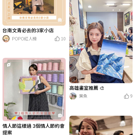
台南文青必去的3家小店
POPO紅人榜
10
高雄畫室推薦 🎨
葉魚
9
情人節這樣過 3個情人節約會
提案