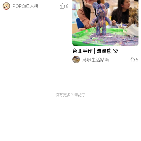
POPO紅人榜
8
台北手作 | 流體熊 🐻
蔣咪生活點滴
5
沒有更多的筆記了