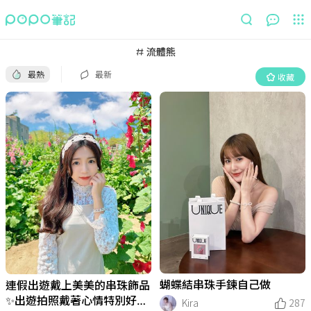
最熱
最新
收藏
流體熊
最熱
最新
收藏
蝴蝶結串珠手鍊自己做
連假出遊戴上美美的串珠飾品
✨出遊拍照戴著心情特別好呀
Kira
287