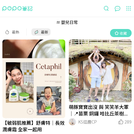
最熱
最新
收藏
嬰兒日常
最熱
最新
收藏
萌豚寶寶出沒 與 笑笑羊大軍
｜📍苗栗 銅鑼 哈比丘茶樹森
林
KS逗趣CP
289
【敏弱肌推薦】舒膚特｜長效
潤膚霜 全家一起用