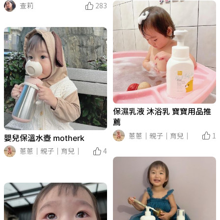
查莉
283
保濕乳液 沐浴乳 寶寶用品推
薦
蔥蔥｜親子｜育兒｜
1
嬰兒保溫水壺 motherk
蔥蔥｜親子｜育兒｜
4