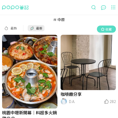
最熱
最新
收藏
中原
最熱
最新
收藏
咖啡廳分享
D.A.
282
桃園中壢新開幕｜料超多火鍋