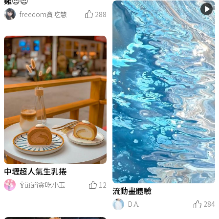
雞😍😍
freedom貪吃慧
288
中壢超人氣生乳捲
Ÿüłäñ貪吃小玉
12
流動畫體驗
D.A.
284