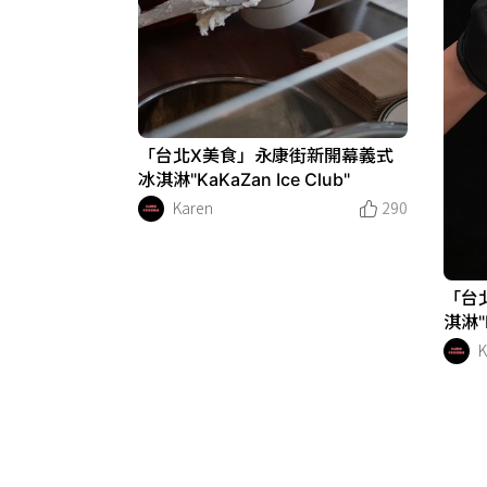
「台北X美食」永康街新開幕義式
冰淇淋"KaKaZan Ice Club"
Karen
290
「台
淇淋"D
K