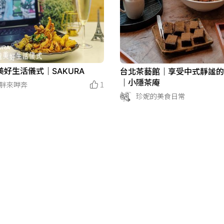
美好生活儀式｜SAKURA
台北茶藝館｜享受中式靜謐
｜小隱茶庵
J胖來呷奔
1
珍妮的美食日常