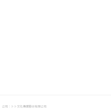
公司：卜卜文化傳媒股份有限公司
統編：90476060