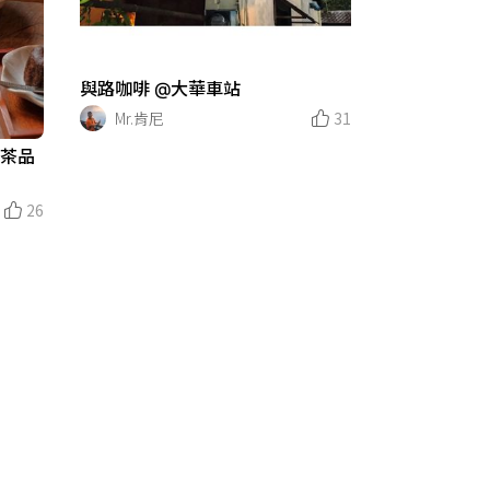
與路咖啡 @大華車站
Mr.肯尼
31
的茶品
26