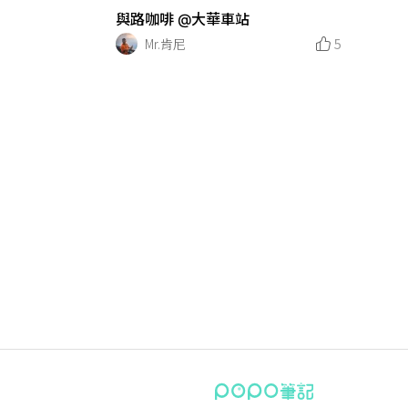
與路咖啡 @大華車站
Mr.肯尼
5