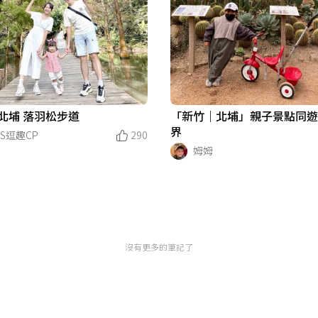
 北埔 落羽松步道
「新竹｜北埔」親子景點同
界
KS逗趣CP
290
姆姆
沒有更多的筆記了