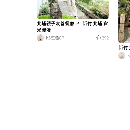
北埔親子友善餐廳 📍. 新竹 北埔 食
光漫漫
KS逗趣CP
292
新竹