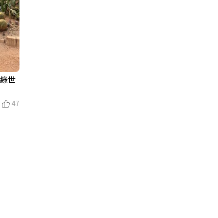
遊綠世
47