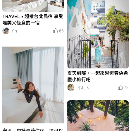
TRAVEL • 超推台北民宿 享受
唯美又愜意的一宿
Yin
66
夏天到囉，一起來趟恆春偽希
臘小旅行吧！
l小巨人
75
安平｜包棟豪華住宿｜還可以