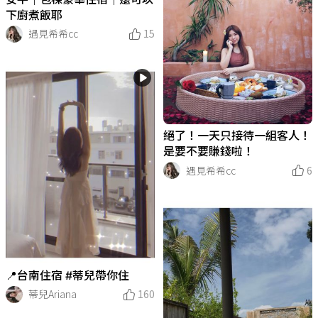
下廚煮飯耶
遇見希希cc
15
絕了！一天只接待一組客人！
是要不要賺錢啦！
遇見希希cc
6
📍台南住宿 #蒂兒帶你住
蒂兒Ariana
160