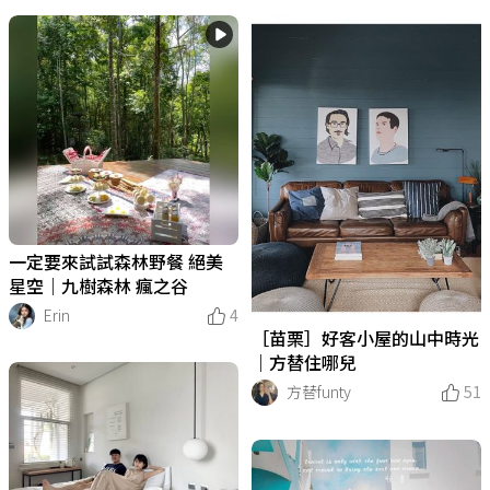
一定要來試試森林野餐 絕美
星空｜九樹森林 瘋之谷
Erin
4
［苗栗］好客小屋的山中時光
｜方替住哪兒
方替funty
51