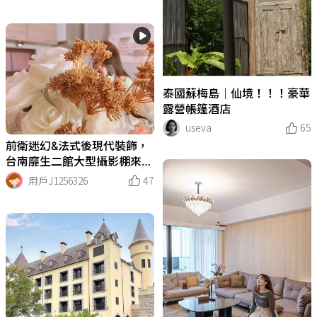
泰國蘇梅島｜仙境！！！豪華
露營帳篷酒店
useva
65
前衛迷幻&法式後現代裝飾，
台南靡生二館大型攝影棚來張
網美照吧
用戶J1256326
47