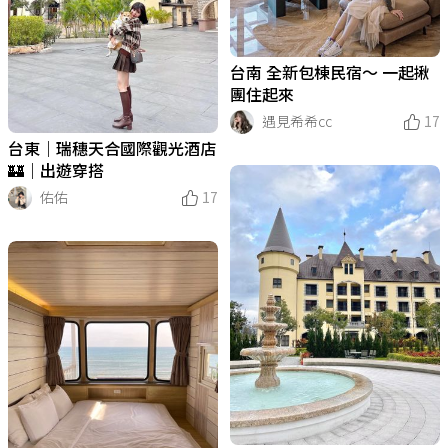
台南 全新包棟民宿～ 一起揪
團住起來
遇見希希cc
17
台東｜瑞穗天合國際觀光酒店
🏰｜出遊穿搭
佑佑
17