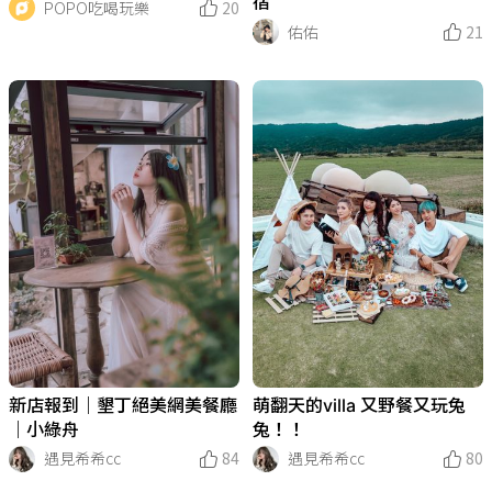
宿
POPO吃喝玩樂
20
佑佑
21
新店報到｜墾丁絕美網美餐廳
萌翻天的villa 又野餐又玩兔
｜小綠舟
兔！！
遇見希希cc
84
遇見希希cc
80