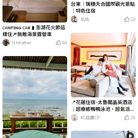
台東｜瑞穗天合國際觀光景點
｜特色住宿
佑佑
19
ᴄᴀᴍᴘɪɴɢ ᴄᴀʀ ▮ 澎湖花火節這
樣住🎆無敵海景露營車
H.Heather
66
📍花蓮住宿-太魯閣晶英酒店
｜超療癒鴨鴨泳池，超氣派的
天祥套房
KS逗趣CP
26