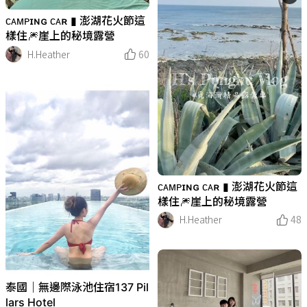
ᴄᴀᴍᴘɪɴɢ ᴄᴀʀ ▮ 澎湖花火節這
樣住🎆崖上的秘境露營
H.Heather
60
ᴄᴀᴍᴘɪɴɢ ᴄᴀʀ ▮ 澎湖花火節這
樣住🎆崖上的秘境露營
H.Heather
48
泰國｜無邊際泳池住宿137 Pil
lars Hotel