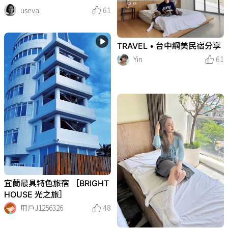
useva
61
TRAVEL • 台中網美民宿分享
Yin
61
宜蘭最具特色旅宿 ［BRIGHT
HOUSE 光之旅］
用戶J1256326
48