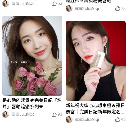
哥紅棕🤎絲柔粉霧唇釉
露露LuluMoqi
53
露露LuluMoqi
75
是心動的感覺💗完美日記「名
新年祝大家🍊心想事橙🔥棗日
片」唇釉暗戀系列💗
暴富｜完美日記新年限定名片
露露LuluMoqi
93
唇釉✨
露露LuluMoqi
48