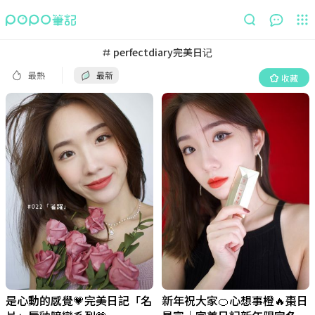
最熱
最新
收藏
perfectdiary完美日记
最熱
最新
收藏
是心動的感覺💗完美日記「名
新年祝大家🍊心想事橙🔥棗日