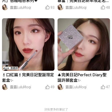
片」唇釉暗戀系列💗
暴富｜完美日記新年限定名片
唇釉✨
露露LuluMoqi
93
露露LuluMoqi
48
💄口紅篇💄完美日記聖誕限定
🎄完美日記Perfect Diary聖
套盒✨
誕許願套盒✨
露露LuluMoqi
49
露露LuluMoqi
47
沒有更多的筆記了