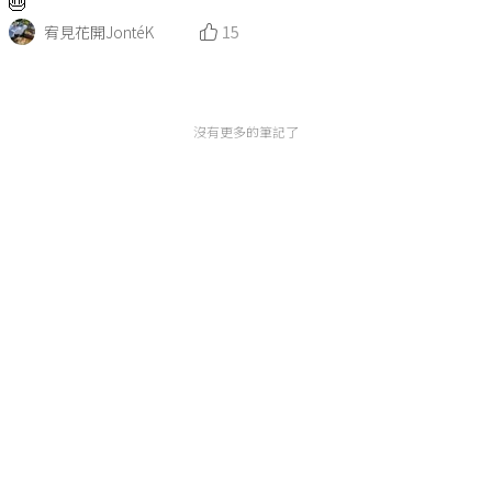
🎂
宥見花開JontéK
15
沒有更多的筆記了