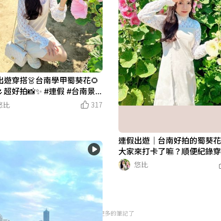
出遊穿搭👗台南學甲蜀葵花🌻
🌷超好拍📸✨ #連假 #台南景
蜀葵花 #穿搭紀錄
悠比
317
連假出遊｜台南好拍的蜀葵花
大家來打卡了嘛？順便紀錄
超熱 #連假 #台南景點 #蜀葵
悠比
照打卡 #花海
沒有更多的筆記了