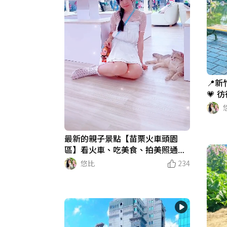
📍
💗
好拍👍
最新的親子景點【苗栗火車頭園
區】看火車、吃美食、拍美照通通
滿足😍😍重點還可以擼貓🐱跟貓玩
悠比
234
～