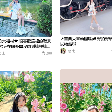
📍苗栗火車頭園區🚞 好拍好
新竹六福村❤️ 很喜歡這裡的取景
以擼貓🐱
 彷彿身在國外🏰沒想到這裡這麼
悠比
🏻
悠比
288