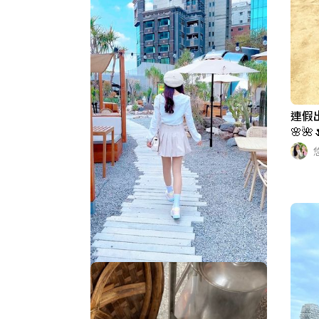
連假
🌸
點 #
連假出遊穿搭👗台中好拍的美景📸
✨穿搭影片紀錄❤️❤️ #台中景點 #p
ark2草悟廣場 #穿搭日常 #連假出