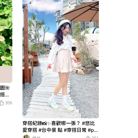
園🌺
穿搭★
花 #拍
306
穿搭紀錄📸✨喜歡哪一張？ #悠比
愛穿搭 #台中景 點 #穿搭日常 #par
k2草悟廣場 #甜美風