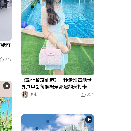
玩還可
277
《彰化琉璃仙境》一秒走進童話世
界👸🏰💒每個場景都是網美打卡點
📸 #夏日穿搭 #網美景點 #彰化 #琉
悠比
254
璃仙境