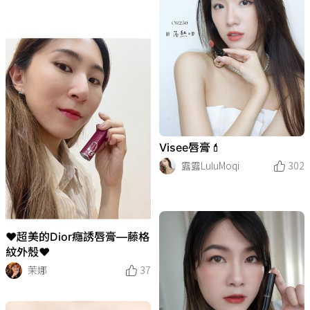
Visee唇膏💄
露露LuluMoqi
302
❤️超美的Dior癮誘唇膏—藤格
紋外殼❤️
茉娜
37