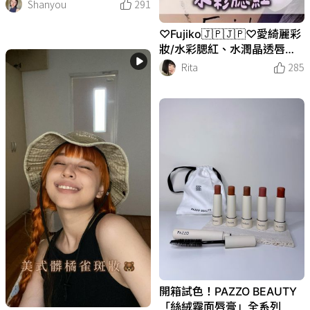
Shanyou
291
♡Fujiko🇯🇵🇯🇵♡︎愛綺麗彩
妝/水彩腮紅、水潤晶透唇膏
💄
Rita
285
開箱試色！PAZZO BEAUTY
「絲絨霧面唇膏」全系列