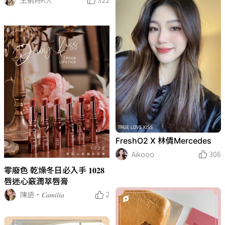
FreshO2 X 林倩Mercedes
Aikooo
306
零廢色 乾燥冬日必入手 𝟏𝟎𝟐𝟖
唇迷心竅潤萃唇膏
陳語·𝐶𝑎𝑚𝑖𝑙𝑖𝑎
2