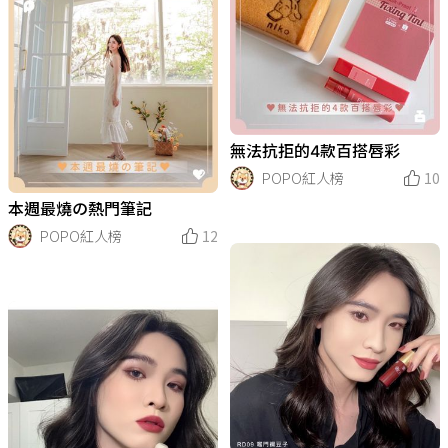
無法抗拒的4款百搭唇彩
POPO紅人榜
10
本週最燒の熱門筆記
POPO紅人榜
12