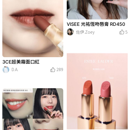
VISEE 光祐恆吻唇膏 RD450
佐伊.Zoey
5
3CE超美霧面口紅
D.A.
289