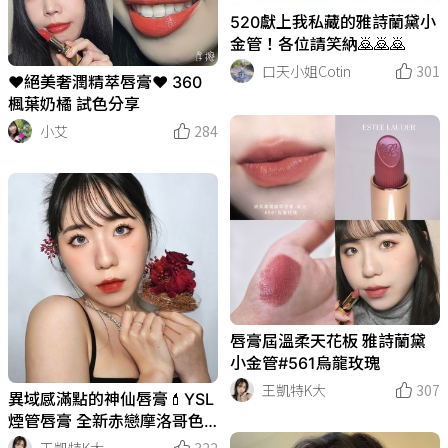
520獻上我私藏的雅詩蘭黛小
金管！各位請笑納🙇🙇🙇
口天小姐Cotin
301
❤️絕美奢潤精萃唇膏❤️ 360
楓葉奶橘 試色分享
小艾
284
唇膏屆溫柔天花板 雅詩蘭黛
小金管#561烏龍玫瑰
王凱特K大
307
異域感滿點的神仙唇膏💄YSL
煙管唇膏 全新赤戀摩洛哥色
選
王凱特K大
322