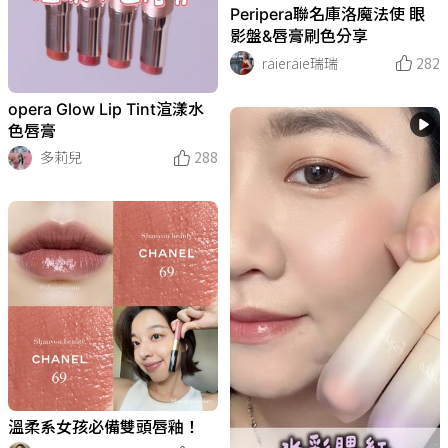
Peripera聯名庫洛魔法使 眼
影盤&唇膏刷色分享
raieraie瑞瑞
282
opera Glow Lip Tint渲漾水
色唇膏
多莉兒
288
溫柔系女孩必備雙頭唇釉！