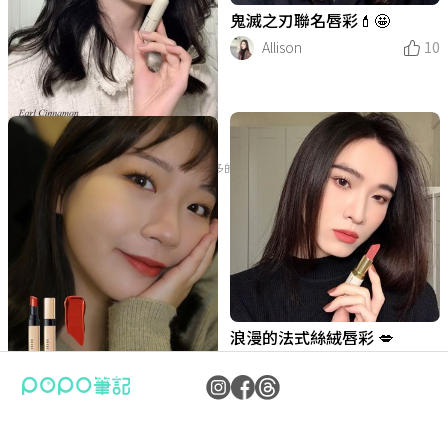
鬼滅之刃聯名唇彩💄🤩
Allison
10
fresho2舒芙蕾奶酪絲絨唇膏
沒有更多的筆記了
💄
Allison
10
深唇近期的愛✨DIOR720✨
唇膏試色｜大氣紅唇 #GA40
唇膏試色｜日常最百搭GA101
0
Lilililian
Zozo
47
14
浪漫的法式絲絨唇彩 💋
Zozo
13
情人節-曖昧溫柔的薄紗唇
2022MAC新色唇膏推薦💄
浪漫的法式絲絨唇彩 💋 無法
一試成主顧！絲滑無負擔 fres
超火的ROMAND染唇釉、ET
90s 濃郁氛圍感唇彩 💋
黃皮推推！愛用唇膏分享 3ce
開箱｜PAT McGRATH LABS
蘭蔻264聖誕節包裝分享
抗拒的百搭唇彩
ho2 舒芙蕾唇膏
UDE HOUSE絲絨唇膏試色
#116 🍊🧡
裡CP值最高的組合？
Allison
5
Laura
ALB_MOTD
Allison
raieraie瑞瑞
12
15
24
1
Allison
van
安安
Yin
Zozo
53
51
63
16
9
高級感coco晶亮水唇膏
無法抗拒的百搭唇彩｜紅棕色
唇膏試色｜用GA209暈出漂
辣妹眼妝 🔥🌶️💋❤️
我就爛の超顯白爛番茄色唇膏
公司：卜卜文化傳媒股份有限公司
樂樂
56
隱私權保護政策
統編：90476060
系vs裸色系✨
亮漸層色
#金緻水光唇膏
Allison
59
資訊內容管理規範