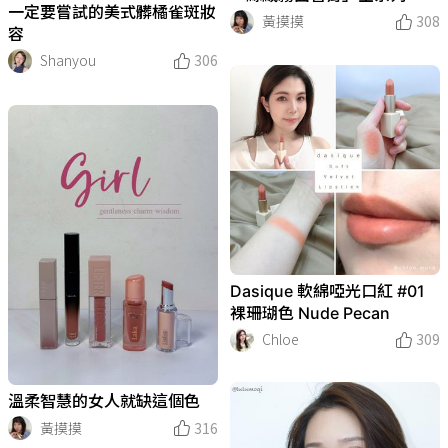
一定要嘗試的美式髒橘雀斑妝
黃摸摸
308
容
Shanyou
306
Dasique 軟綿啞光口紅 #01
裸珊瑚色 Nude Pecan
Chloe
309
溫柔智慧的女人就缺這個色
黃摸摸
316