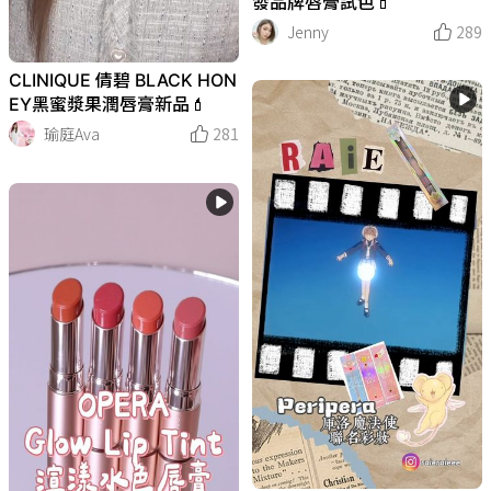
發品牌唇膏試色💄
Jenny
289
CLINIQUE 倩碧 BLACK HON
EY黑蜜漿果潤唇膏新品💄
瑜庭Ava
281