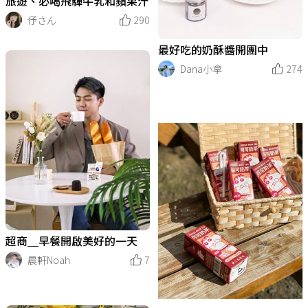
旅遊、必喝飛驒牛乳和蘋果汁
伃さん
290
最好吃的奶酥醬開團中
Dana小拿
274
超商＿早餐開啟美好的一天
晨軒Noah
7