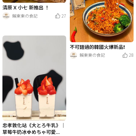
清原 X 小七 新推出 ！
賴東東の食記
27
不可錯過的韓國火爆新品❗️
賴東東の食記
28
忠孝敦化站《大とろ牛乳》｜
草莓牛奶冰🍓めちゃ可愛