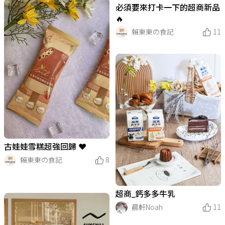
必須要來打卡一下的超商新品
🔥
賴東東の食記
11
古娃娃雪糕超強回歸 ❤️
賴東東の食記
8
超商_鈣多多牛乳
晨軒Noah
11