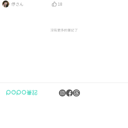
い!!!!
伃さん
18
沒有更多的筆記了
公司：卜卜文化傳媒股份有限公司
隱私權保護政策
統編：90476060
資訊內容管理規範
地址：臺北市內湖區瑞光路70號5樓
服務條款
信箱：
popo.service@langlive.com
FAQ常見問題