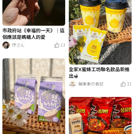
市政府站《幸福的一天》｜這
個應該是螞蟻人的愛
伃さん
13
全家X蜜蜂工坊聯名飲品新推
出🍯
賴東東の食記
31