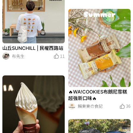
山丘SUNCHILL | 民權西路站
布先生
11
🔥WA!COOKIES布朗尼雪糕
超強新口味🔥
賴東東の食記
36