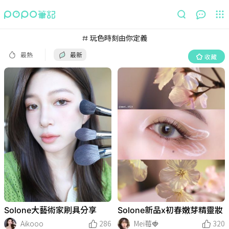
最熱
最新
收藏
玩色時刻由你定義
最熱
最新
收藏
Solone大藝術家刷具分享
Solone新品x初春嫩芽精靈妝
Aikooo
286
Mei莓🍓
320