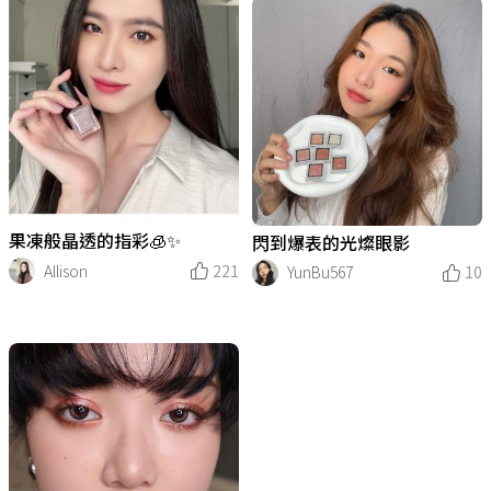
果凍般晶透的指彩🧊✨
閃到爆表的光燦眼影
Allison
221
YunBu567
10