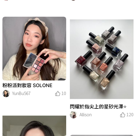
粉粉派對妝容 SOLONE
YunBu567
10
閃耀於指尖上的星砂光澤⭐
Allison
120