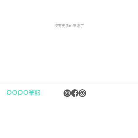
沒有更多的筆記了
公司：卜卜文化傳媒股份有限公司
隱私權保護政策
統編：90476060
資訊內容管理規範
地址：臺北市內湖區瑞光路70號5樓
服務條款
信箱：
popo.service@langlive.com
FAQ常見問題
Copyright © 2023 卜卜文化傳媒股份有限公司版權所有 90476060