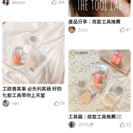
Aikooo
204
產品分享｜底妝工具推薦
Zozo
47
工欲善其事 必先利其器 好的
化妝工具帶你上天堂
van
59
工具篇｜底妝工具推薦👍🏻
JOY九伊
22