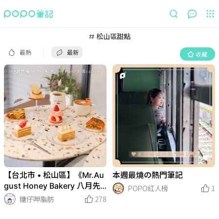
最熱
最新
收藏
松山區甜點
最熱
最新
收藏
【台北市 • 松山區】《Mr.Au
本週最燒の熱門筆記
gust Honey Bakery 八月先
POPO紅人榜
1
生》
糖仔呷脂肪
278