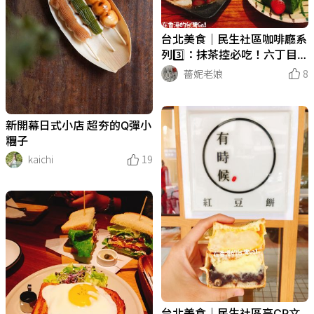
台北美食｜民生社區咖啡廳系
列3️⃣：抹茶控必吃！六丁目c
afe
薔妮老娘
8
新開幕日式小店 超夯的Q彈小
糰子
kaichi
19
台北美食｜民生社區高CP文