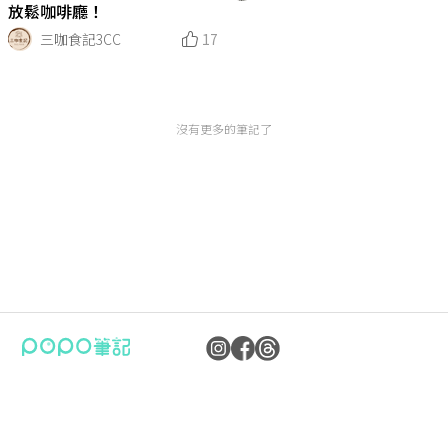
放鬆咖啡廳！
三咖食記3CC
17
沒有更多的筆記了
公司：卜卜文化傳媒股份有限公司
隱私權保護政策
統編：90476060
資訊內容管理規範
地址：臺北市內湖區瑞光路70號5樓
服務條款
信箱：
popo.service@langlive.com
FAQ常見問題