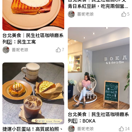
青日系紅豆餅，吃完兩個當一
餐😂
薔妮老娘
5
台北美食｜民生社區咖啡廳系
列2️⃣：民生工寓
薔妮老娘
7
台北美食｜民生社區咖啡廳系
列1️⃣：BOKA
薔妮老娘
14
捷運小巨蛋站！高質感拍照、