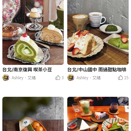
台北/南京復興 喫茶小豆
台北/中山國中 雨過甜點咖啡
Ashley．艾緒
3
Ashley．艾緒
15