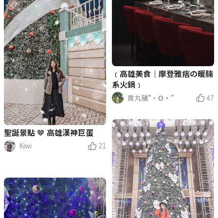
﹝高雄美食｜摩登雅痞の暖腩
系火鍋﹞
貢丸豬՞•Ꙫ•՞
47
聖誕景點 🤎 高雄漢神巨蛋
Kiwi
21