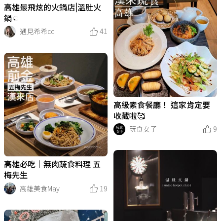
高雄最飛炫的火鍋店|溫肚火
鍋🍲
遇見希希cc
41
高級素食餐廳！ 這家肯定要
收藏啦🥰
玩食女子
9
高雄必吃｜無肉蔬食料理 五
梅先生
高雄美食May
19