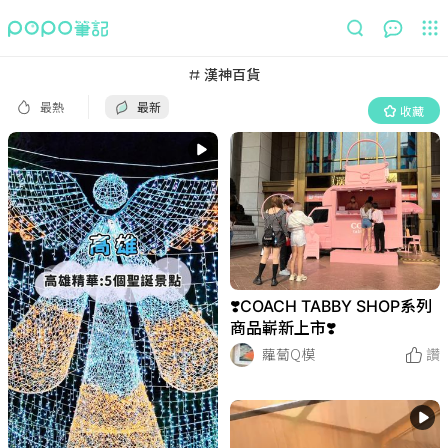
最熱
最新
收藏
漢神百貨
最熱
最新
收藏
❣️COACH TABBY SHOP系列
商品嶄新上市❣️
蘿蔔Q模
讚