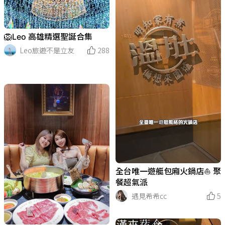
🦁Leo 高雄精選聖誕合集
Leo旅遊不是立友
288
全台唯一遊艇包廂火鍋店⛵️ 聚
餐超氣派
遇見希希cc
5