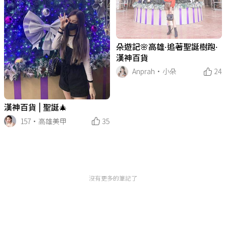
朵遊記🌸高雄·追著聖誕樹跑·
漢神百貨
Anprah·小朵
24
漢神百貨 | 聖誕🎄
157·高雄美甲
35
沒有更多的筆記了