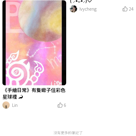
( ⸝•ᴗ•⸝)♡
Ivycheng
24
《手繪日常》有隻蠍子住彩色
星球裡 🦂
Lin
6
沒有更多的筆記了