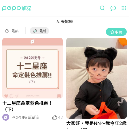
最熱
最新
收藏
天蠍座
最熱
最新
收藏
十二星座命定髮色推薦！
（下）
POPO時尚潮流
42
大家好，我是NN～我今年2歲