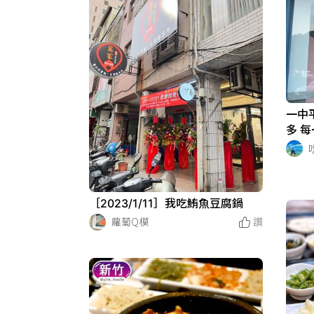
一中
多 
［2023/1/11］我吃鮪魚豆腐鍋
蘿蔔Q模
讚