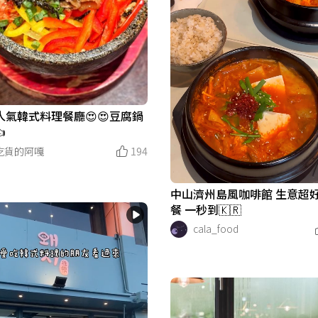
人氣韓式料理餐廳😍😍豆腐鍋

吃貨的阿嘎
194
中山濟州島風咖啡館 生意超
餐 一秒到🇰🇷
cala_food