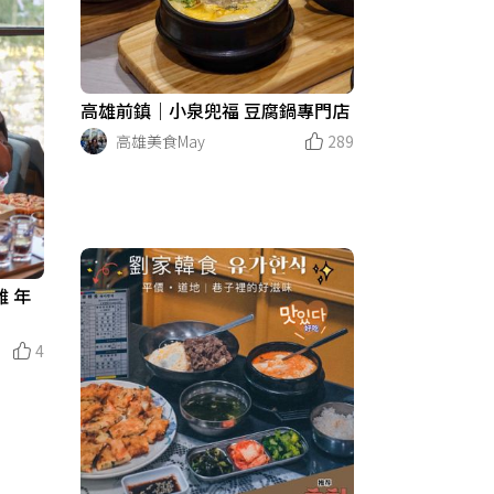
高雄前鎮｜小泉兜福 豆腐鍋專門店
高雄美食May
289
雞 年
4