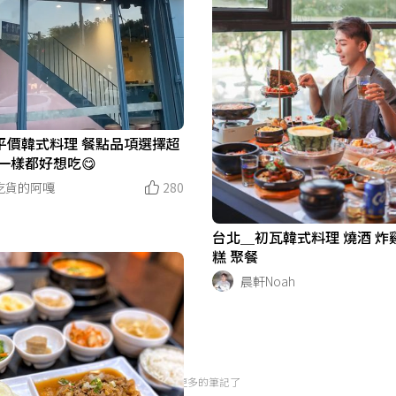
平價韓式料理 餐點品項選擇超
每一樣都好想吃😋
吃貨的阿嘎
280
台北＿初瓦韓式料理 燒酒 炸
糕 聚餐
晨軒Noah
沒有更多的筆記了