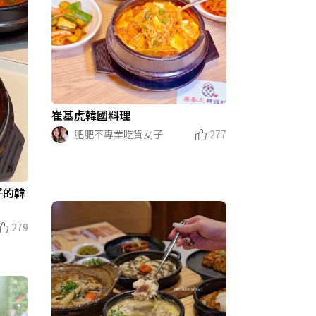
崔基虎韓國料理
肥肥不專業吃貨女子
277
好的韓
279