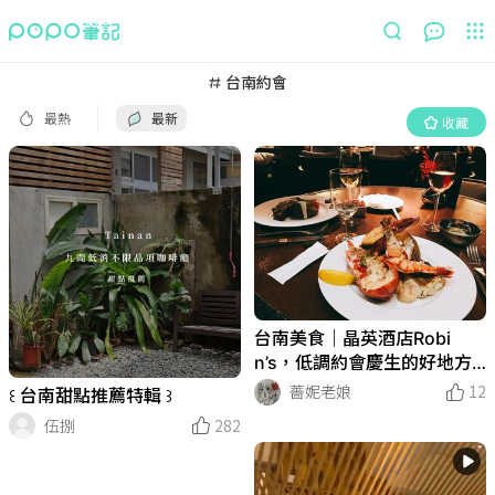
最熱
最新
收藏
台南約會
最熱
最新
收藏
台南美食｜晶英酒店Robi
n’s，低調約會慶生的好地方
🥂
薔妮老娘
12
꒰ 台南甜點推薦特輯 ꒱‎
伍捌
282