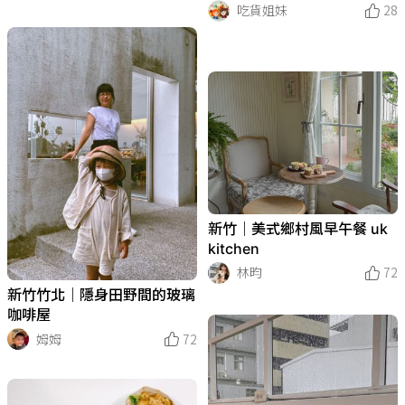
吃貨姐妹
28
新竹｜美式鄉村風早午餐 uk
kitchen
林昀
72
新竹竹北｜隱身田野間的玻璃
咖啡屋
姆姆
72