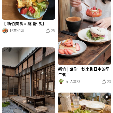
【 新竹美食↠ 癮.舒.食】
吃貨姐妹
25
新竹 | 讓你一秒來到日本的早
午餐！
仙人掌33
23