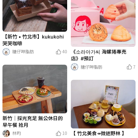
【新竹 • 竹北市】kukukohi
哭哭咖啡
糖仔呷脂肪
40
《소라아가씨 海螺捲專売
店》#預訂
糖仔呷脂肪
7
新竹｜採光充足 無公休日的
早午餐 拾月
林昀
10
【 竹北美食↠微迷野林 】