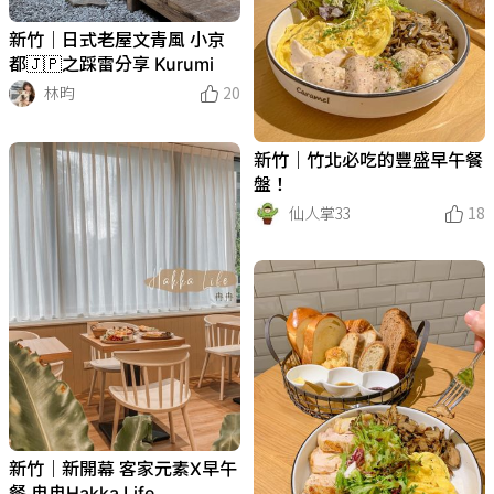
新竹｜日式老屋文青風 小京
都🇯🇵之踩雷分享 Kurumi
林昀
20
新竹｜竹北必吃的豐盛早午餐
盤！
仙人掌33
18
新竹｜新開幕 客家元素X早午
餐 冉冉Hakka Life