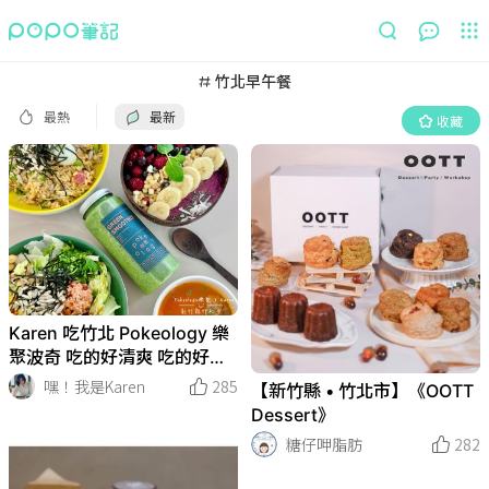
最熱
最新
收藏
竹北早午餐
最熱
最新
收藏
Karen 吃竹北 Pokeology 樂
聚波奇 吃的好清爽 吃的好簡
單
嘿！我是Karen
285
【新竹縣 • 竹北市】《OOTT
Dessert》
糖仔呷脂肪
282