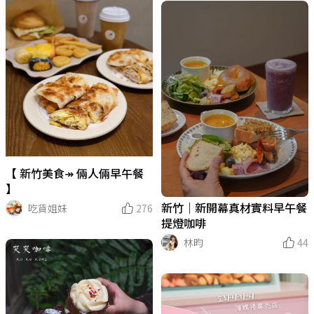
【 新竹美食↠ 倆人倆早午餐
】
吃貨姐妹
276
新竹｜新開幕真材實料早午餐
提燈咖啡
林昀
44