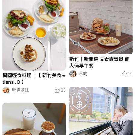
新竹｜新開幕 文青露營風 倆
人倆早午餐
林昀
19
異國輕食料理｜【 新竹美食↠
tiens .O 】
吃貨姐妹
23