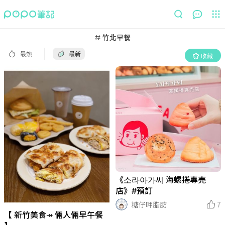
最熱
最新
收藏
竹北早餐
最熱
最新
收藏
《소라아가씨 海螺捲專売
店》#預訂
糖仔呷脂肪
7
【 新竹美食↠ 倆人倆早午餐