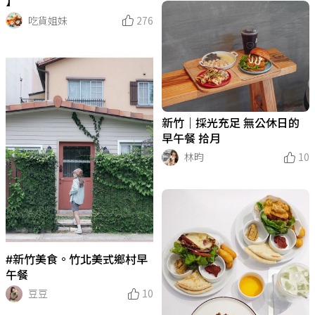
】
吃貨姐妹
276
新竹｜採光充足 無公休日的
早午餐 拾月
林昀
10
#新竹美食。竹北美式鄉村早
午餐
豆豆
10