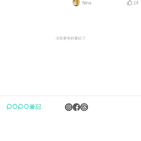
Nina
14
沒有更多的筆記了
公司：卜卜文化傳媒股份有限公司
隱私權保護政策
統編：90476060
資訊內容管理規範
地址：臺北市內湖區瑞光路70號5樓
服務條款
信箱：
popo.service@langlive.com
FAQ常見問題