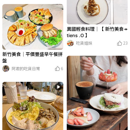
異國輕食料理｜【 新竹美食↠
tiens .O 】
吃貨姐妹
23
新竹美食｜平價豐盛早午餐拼
盤
阿君的吃貨日常
6