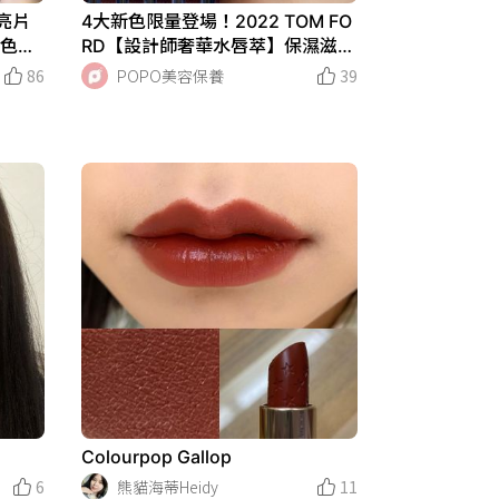
石亮片
4大新色限量登場！2022 TOM FO
掉色
RD【設計師奢華水唇萃】保濕滋潤
！
持久感，最美冬天新色『咖啡栗子
86
POPO美容保養
39
棕』不挑膚色超顯白
Colourpop Gallop
6
熊貓海蒂Heidy
11