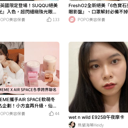
2英國限定登場！SUQQU絕美
FreshO2全新絕美『6色寶
光』入色，超閃細緻珠光眼影
眼影盤』、口罩解封必備不
初戀透明感凍傷腮紅必收！
『質感霧唇釉』美出新高度
POPO美容保養
133
POPO美容保養
 MEME攜手AIR SPACE軟萌冬
名企劃！小方盒再升級，仙氣
『紫芋色』、高級感眼妝首選
POPO美容保養
44
wet n wild E925B午夜摩卡
柔奶咖色』
熊貓海蒂Heidy