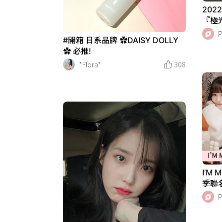
202
『極
盤、
#開箱 日系品牌 ✿DAISY DOLLY
✿ 必推!
*Flora*
308
I’M
季聯
爆棚
『溫