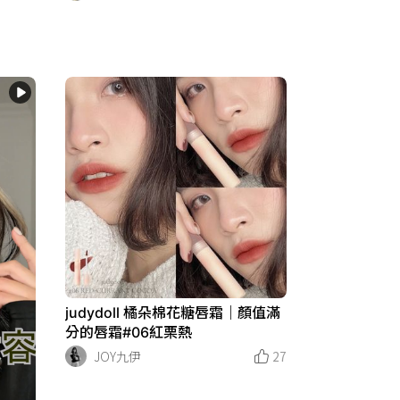
judydoll 橘朵棉花糖唇霜｜顏值滿
分的唇霜#06紅栗熱
JOY九伊
27