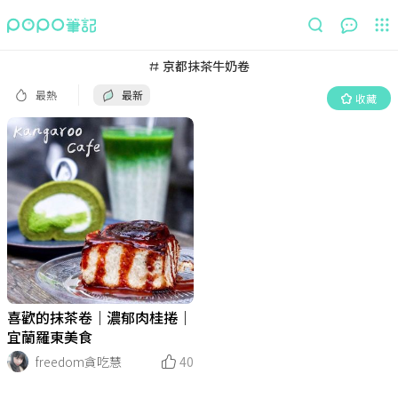
最熱
最新
收藏
京都抹茶牛奶卷
最熱
最新
收藏
喜歡的抹茶卷｜濃郁肉桂捲｜
宜蘭羅東美食
freedom貪吃慧
40