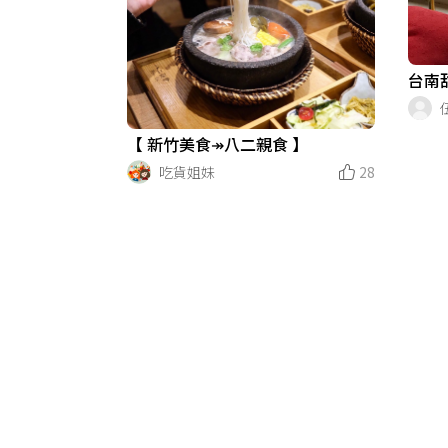
台南甜
【 新竹美食↠八二親食 】
吃貨姐妹
28