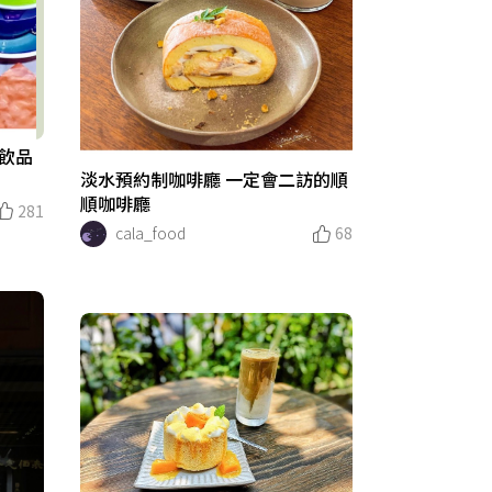
&飲品
淡水預約制咖啡廳 一定會二訪的順
順咖啡廳
281
cala_food
68