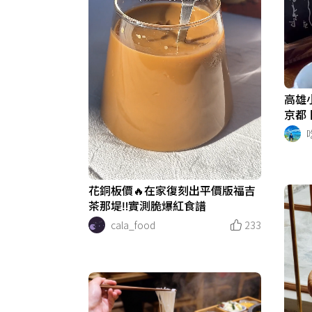
高雄
京都
下午
花銅板價🔥在家復刻出平價版福吉
茶那堤‼️實測脆爆紅食譜
cala_food
233