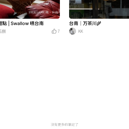
點 | Swallow 嚥台南
台南｜万茶川🌾
伍捌
7
KK
沒有更多的筆記了