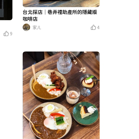
台北探店｜巷弄裡助產所的隱藏版
咖啡店
家ㄦ
4
9