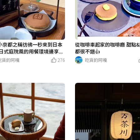
小京都之稱彷彿一秒來到日本
從咖啡車起家的咖啡廳 甜點
 日式庭院風的用餐環境邊享用
都很不錯👍
茶超愜意🥰
吃貨的阿嘎
276
吃貨的阿嘎