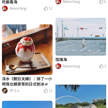
MelvinYang
6
吃飯看海
MelvinYang
11
陰陽海
MelvinYang
3
淡水《朝日夫婦》｜排了一小
時我也願意等的日式刨冰🍧
伃さん
12