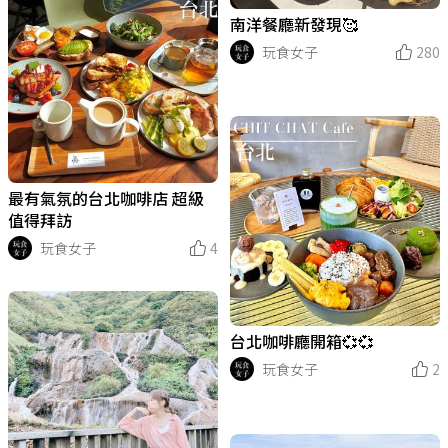
南洋餐廳新發現🥰
玩食女子
280
最有氣氛的台北咖啡店 超級
值得拜訪
玩食女子
4
台北咖啡廳開箱💞💞
玩食女子
2