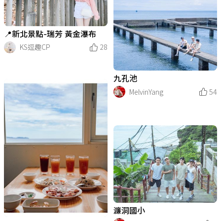
📍新北景點-瑞芳 黃金瀑布
KS逗趣CP
28
九孔池
MelvinYang
54
濂洞國小