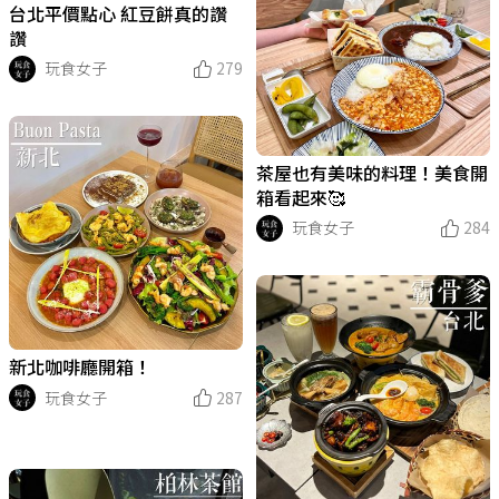
台北平價點心 紅豆餅真的讚
讚
玩食女子
279
茶屋也有美味的料理！美食開
箱看起來🥰
玩食女子
284
新北咖啡廳開箱！
玩食女子
287