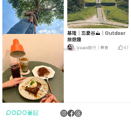
基隆｜忘憂谷⛰️｜𝕆𝕦𝕥𝕕𝕠𝕠𝕣
旅遊趣
𝕐𝕦𝕒𝕟旅行｜美食
67
沒有更多的筆記了
告別春天的野餐日
Joan.Hsiao
15
板橋凱撒大飯店🏨超美泳池
🔔2021耶誕系列🎄新北耶誕
+自助餐🍴待在飯店chill 整
城
天！
藍理莎Larissa
栗栗子
85
94
新北三芝｜新開幕必去的北海
已二訪｜澎湃料理｜吠柴手作
岸咖啡廳！！
餃子🎵🎵🎵
高雄美食May
freedom貪吃慧
15
39
北海岸海邊灶咖 ｜ 教你怎麼
#松山區咖啡廳 時常有隱藏菜
#淡水咖啡廳 抹茶控的各位 這
📍九份·基隆山
板橋美食｜特色老宅咖啡廳—
2021新北歡樂樂高耶誕城，
公司：卜卜文化傳媒股份有限公司
隱私權保護政策
統編：90476060
吃怎麼拍
單的複合式咖啡廳 很適合親
裡完全不能錯過‼️
旭舊咖啡
一起度過幸福的時光
Nina
5
資訊內容管理規範