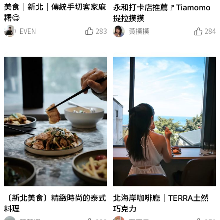
美食｜新北｜傳統手切客家麻
永和打卡店推薦🚩Tiamomo
糬😋
提拉摸摸
EVEN
283
黃摸摸
284
〔新北美食〕精緻時尚的泰式
北海岸咖啡廳｜TERRA土然
料理
巧克力