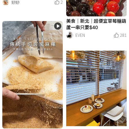
鯋鯋
2
美食｜新北｜超便宜草莓糖葫
蘆一串只要$40
EVEN
281