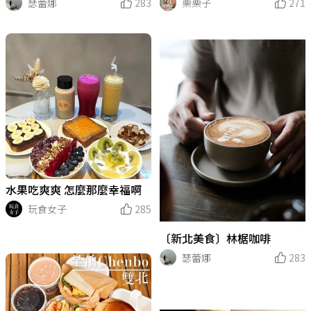
瑟蕾娜
283
栗栗子
271
水果吃爽爽 怎麼那麼幸福啊
玩食女子
285
〔新北美食〕林椐咖啡
瑟蕾娜
283