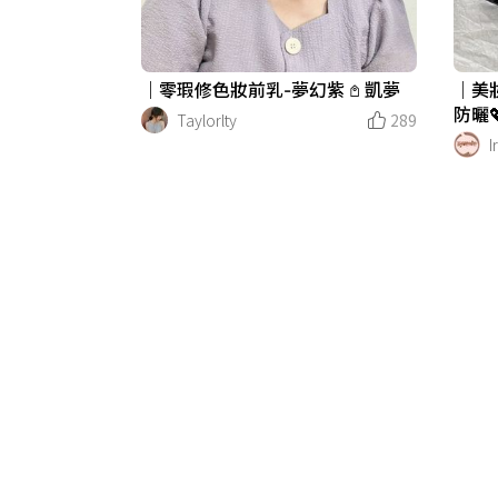
｜零瑕修色妝前乳-夢幻紫 𖤘 凱夢
｜美
防曬💖
Taylorlty
289
I