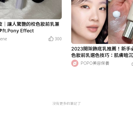
妝｜讓人驚艷的校色妝前乳兼
ft.Pony Effect
rene
300
2023開架飾底乳推薦！新手
色妝前乳選色技巧：肌膚暗
紅這樣挑，底妝前用更薄透
POPO美容保養
沒有更多的筆記了