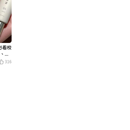
必看校
沉、泛
！
316