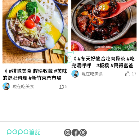
《 #冬天好適合吃肉骨茶 #吃
完暖呼呼｜#板橋 #萬得富爸
《 #排隊美食 趕快收藏 #美味
現在吃美食
17
的舒肥料理 #新竹東門市場
現在吃美食
5
《 #太特別了一定要分享 #芋
《 #不收藏一定會後悔的美食
《 #令人競豔的甜點店 #價格
《 #宅配美食 #上海大餛飩讓
《 #中和美食 #CP值高的咖哩
《 #永和美食 #好吃到尖叫的
《 #板橋甜點 #可收入口袋名
《 #板橋必吃甜點 #爆餡的菠
《 #新莊美食 #冷颼颼的天氣
#這家奶酥太好吃了 #好想每
《 #雙連站美食 #巨無霸芋圓
《 #高CP值日本料理｜#台北
《 #牛肉麵節冠軍常客 #必吃
《 #這家的紅心地瓜很美味 #
《 #美味的貝果就在這裡 #絕
《 #正宗馬來西亞肉骨茶 #一
《 #每週都想去吃的餐酒館 #
《 #高cp值日本料理 #擺盤好
《 #台中沙鹿好吃的手做甜點
《 #早餐這樣大口吃好滿足 #
《 #台芭線 #世界第一杯米其
《 #在家也能喝一杯道地台灣
泥加油蔥莫名好吃 #葉大粒粉
#紅昌吉豬血湯 》
也很宜人 | #台北 #氛焙
你快速上好料 #新鮮手作就是
飯 #專業的手沖咖啡 ｜#中
餐包 ｜#憨吉餐包 》
單的甜點店｜YUYU pâti
蘿餅乾泡芙 ｜#板橋 #鳳甜烘
最適合來一碗美味拉麵 #初原
天都抹在麵包上
地瓜圓超嫩Q #仙草粉粿超美
#天母 #食指大丼 》
的牛肉麵 #快收為口袋名單｜
鬆鬆甜香的好味道｜金山楊家
對值得買 #軟嫩外皮和多元口
吃上癮｜#板橋 #萬得富爸爸
料理精緻又美味｜Major T
美 #好吃又好拍｜#The春
店 #現在也能宅配喔 #法奇甜
雞腿排加肉蛋吐司超過癮 #蛋
林手搖飲 #夠潮 #必喝｜#好
味的珍珠奶茶 #歐可茶葉 》
圓
美
麵
現在吃美食
現在吃美食
現在吃美食
現在吃美食
現在吃美食
現在吃美食
現在吃美食
現在吃美食
現在吃美食
14
19
14
20
18
20
19
17
9