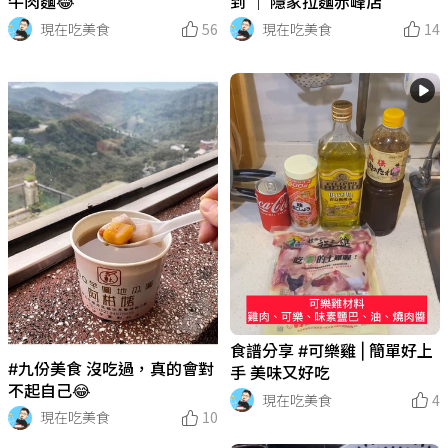
牛肉麵😂
到 ｜ 隱家拉麵赤峰店
現在吃美食
56
現在吃美食
14
食譜分享 #可樂雞 | 簡單好上
#九份美食 沒吃過，真的會對
手 美味又好吃
不起自己😂
現在吃美食
4
現在吃美食
10