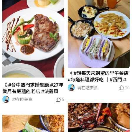
《 #想每天來朝聖的早午餐店
#每道料理都好吃 ｜#西門 #
《 #台中熱門求婚餐廳 #27年
現在吃美食
10
歲月有厎蘊的老店 #法義風
現在吃美食
5