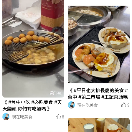
《 #平日也大排長龍的美食 #
台中 #第二市場 #王記菜頭粿
《 #台中小吃 #必吃美食 #天
現在吃美食
9
天饅頭 你們有吃過嗎 》
現在吃美食
8