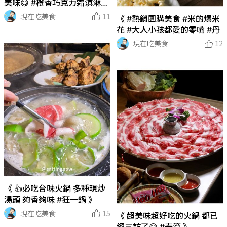
美味😋 #橙香巧克力霜淇淋
🍦 》
現在吃美食
11
《 #熱銷團購美食 #米的爆米
花 #大人小孩都愛的零嘴 #丹
現在吃美食
12
《 👍必吃台味火鍋 多種現炒
湯頭 夠香夠味 #狂一鍋 》
現在吃美食
15
《 超美味超好吃的火鍋 都已
經三訪了😋 #泰滾 》