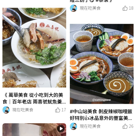
現在吃美食
18
《 萬華美食 從小吃到大的美
食｜百年老店 兩喜號魷魚羹
》
現在吃美食
17
#中山站美食 剝皮辣椒咖哩飯
好特別👍冰品意外的豐富美味
😋
現在吃美食
26