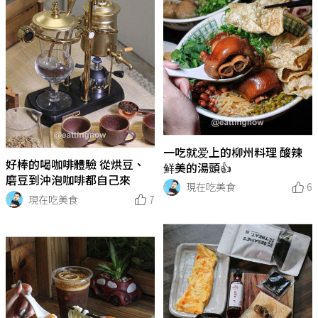
一吃就爱上的柳州料理 酸辣
好棒的喝咖啡體驗 從烘豆、
鲜美的湯頭👍
磨豆到沖泡咖啡都自己來
現在吃美食
6
現在吃美食
7