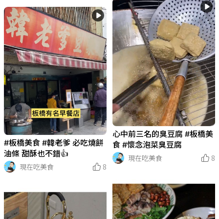
心中前三名的臭豆腐 #板橋美
#板橋美食 #韓老爹 必吃燒餅
食 #懷念泡菜臭豆腐
油條 甜酥也不錯👍
現在吃美食
8
現在吃美食
8