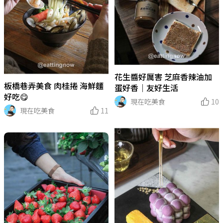
花生醬好厲害 芝麻香辣油加
板橋巷弄美食 肉桂捲 海鮮麵
蛋好香｜友好生活
好吃😋
現在吃美食
10
現在吃美食
11