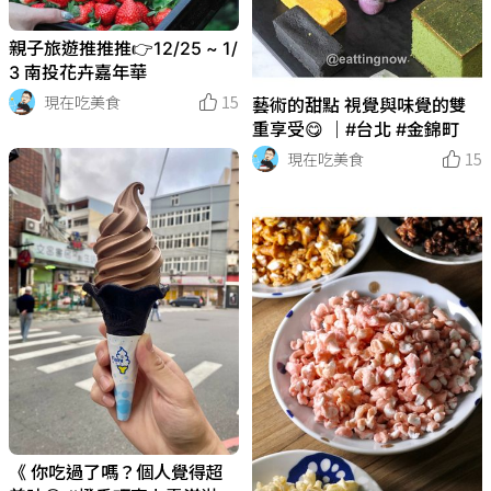
親子旅遊推推推👉12/25 ~ 1/
3 南投花卉嘉年華
現在吃美食
15
藝術的甜點 視覺與味覺的雙
重享受😋 ｜#台北 #金錦町
現在吃美食
15
《 你吃過了嗎？個人覺得超