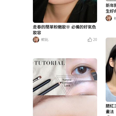
新年
生好
走春的簡單粉嫩妝🌸 必備的好氣色
妝容
欸比
20
腮紅
空靈系眼妝正夯！偽素顏必備「減
畫法