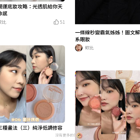
開運底妝攻略：光透肌給你天
命感
欸比
51
一條線秒變霸氣姊姊！圖文
系眼妝
欸比
三種畫法（三）純淨低調修容
沒有更多的筆記了