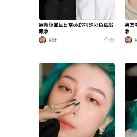
無眼線並且日常ok的特殊彩色點綴
男友
眼妝
妝
欸比
66