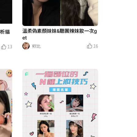
溫柔偽素顏妹妹&聽團辣妹妝一次g
解析貓
et
欸比
16
13