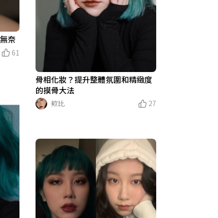
松無奈
61
骨相化妝？提升整體氛圍和精緻度
的摸骨大法
欸比
27