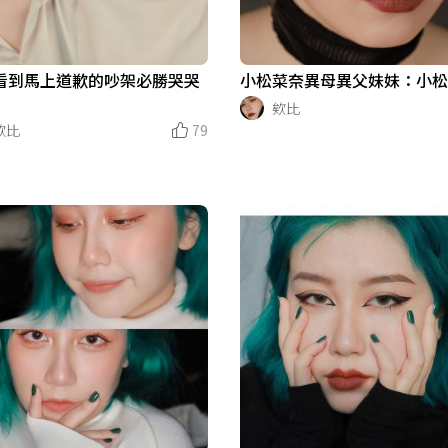
看到馬上道歉的吵架必勝哭哭
小松菜奈異母異父妹妹：小
欸比
欸比
79