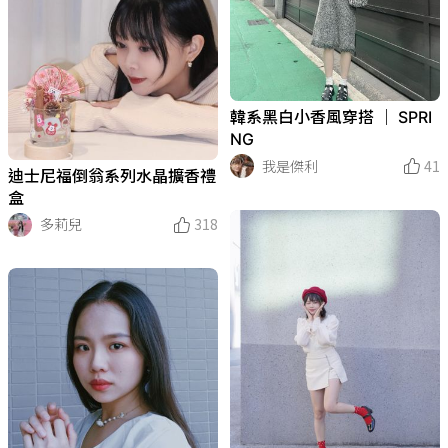
韓系黑白小香風穿搭 ｜ SPRI
NG
我是傑利
41
迪士尼福倒翁系列水晶擴香禮
盒
多莉兒
318