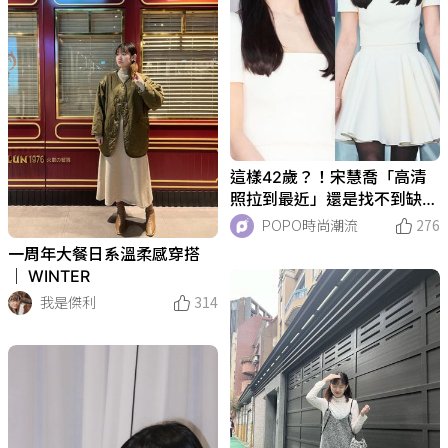
這樣42歲？！宋慧喬「高清
照拉到最近」還是找不到缺
點！難怪CHAUMET只愛她！
POPO時尚潮流
276
一周年大餐日系溫柔感穿搭
｜ WINTER
我是傑利
314