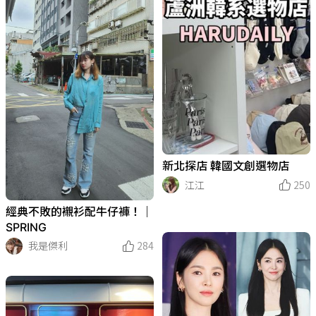
新北探店 韓國文創選物店
江江
250
經典不敗的襯衫配牛仔褲！｜
SPRING
我是傑利
284