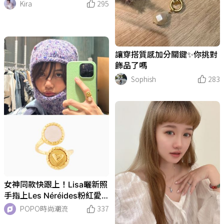
Kira
295
讓穿搭質感加分關鍵✨你挑對
飾品了嗎
Sophish
283
女神同款快跟上！Lisa曬新照
手指上Les Néréides粉紅愛
心戒指、全網爆熱搜！
POPO時尚潮流
337