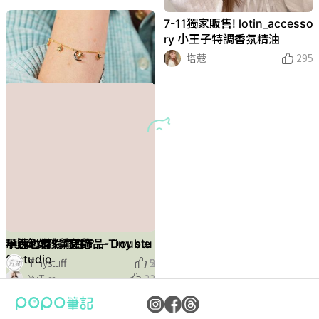
7-11獨家販售! lotin_accesso
ry 小王子特調香氛精油
塔蔻
295
白色扭扭項鍊～今晚去參加朋
白色字母項鍊~超級可愛
戴著就能招財！Pandora兔年
2023開運靠它！vacanza鹿
2023聖誕禮物許願首選！女
友生日趴
限定手環、麻將吊飾、平安結
港天后宮「生肖開運飾品」純
冉冉
1
生最愛飾品品牌Les Néréide
自帶開運效果！
銀手鍊讓妳新年運勢爆棚！
冉冉
POPO時尚潮流
POPO時尚潮流
181
101
1
歐式復古金蝴蝶結飾品盤 ✨
無耳洞女孩福音！vacanza全
不專業王美 | Relaxion
偷穿搭💛金色飾品搭配🏅
復古質感配件大推薦 🫶
項鍊也有假兩件？— Double
#小資女孩質感飾品-Tiny stu
早春必備 — 交錯
復古質感配件大推薦 🫶
s項鍊、戒指、愛心耳環千元
POPO時尚潮流
334
台最大「耳夾專門所」在這！
ff studio
ㄌㄧㄤˋㄌㄧㄤˋ燈
布先生
Toffee忙裡偷飛
賴東東の食記
Tinystuff
Tinystuff
201
29
讚
8
5
2
賴東東の食記
29
入手！
千款百元耳夾絕對逛到購物車
POPO時尚潮流
YuTim
303
23
舉手投足也是個優雅的人
無袖上衣真的很顯上身的豐滿
lotin蠟筆小新質感飾品療癒香
爆！
一起被蠟筆小新融化 🥺
來點神秘的水晶試試～
2023小資必逛飾品品牌！BO
閃亮人生有很多種方式
超顯氣質百搭時尚女錶分享
超美內睡衣、泳裝品牌Shine
考試滿分歐趴！vacanza祈願
Pandora《小美人魚》系列飾
【IR一日約會】求婚戒指、閨
根本是真人版公主！BLACKP
Y2K當道｜工裝群穿搭
母親節禮物買好沒！Swarovs
白色紐結耳環~清新又獨特
復古飾品分享♥️
2023小資入門精品耳環TOP1
約會不知道飾品怎搭？BLAC
2023平價飾品網拍推薦Top
Gucci櫻花粉情人節系列美
2023精品手鍊初入門推薦！
Pandora最新情人節系列絕對
2023情人節禮物先許願！精
LIUBI SELECT週年紀念圖
俗話說太座安得好💜生活沒煩
七夕首選💞輕奢小眾香港設計
夏日平價必入配件！
露營某些時刻🏕️ 嗚甲勾嗚抓
戴對飾品 讓穿搭加分💓
꒰飾品꒱甜酷風silver heart🐚🖤
關於聖誕節的小細節·Candle
飾品｜this thing 這件飾｜分
氛限時登場
喬瑟琳Jocelyn
20
汀尼扣Nicole
270
NNY&READ X 宇宙林思宇聯
From Within七夕限定禮盒絕
純銀『幸運小手鍊』文昌帝君
品夢幻爆炸！愛麗兒吊飾、貝
蜜禮物
INK Jennie 『2023坎城影
ki小花、愛心『粉晶色系』優
2：LV、香奈兒、Celine…經
KPINK Lisa示範3大「心機搭
6！戒指、項鍊、手環...百元
炸！愛心戒指、 Jackie 1961
低預算經典清單TOP8，LV、
不會讓另一半失望！鏤空心形
品項鍊入門款TOP8：Gucc
惱
師品牌VaNa💎
s & Accessories & gifts
享
ㄩㄐ吃透透
10
Abby的奇幻旅行記
Abby的奇幻旅行記
黃靜靜Ivy
𝐒𝐚𝐜𝐡𝐢𝐤𝐨
冉冉
塔蔻
liubi
查莉
綺綺的儀式感
Joyce914
綠安
306
306
282
286
315
18
18
讚
1
5
7
用戶S6733131
283