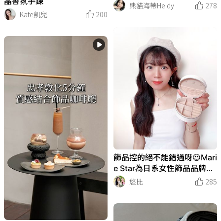
晶香氛手鍊
熊貓海蒂Heidy
278
Kate凱兒
200
飾品控的絕不能錯過呀😍Mari
e Star為日系女性飾品品牌🌟
每一款飾品都好好看(๑ᵒ̴̶̷͈᷄ᗨᵒ̴̶̷͈᷅)و
悠比
285
♡