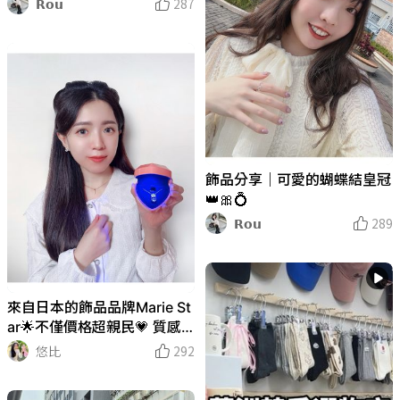
𝗥𝗼𝘂
287
飾品分享｜可愛的蝴蝶結皇冠
👑🎀💍
𝗥𝗼𝘂
289
來自日本的飾品品牌Marie St
ar🌟不僅價格超親民💗 質感
和設計也讓我大大驚豔🎀 #m
悠比
292
ariestar #飾品