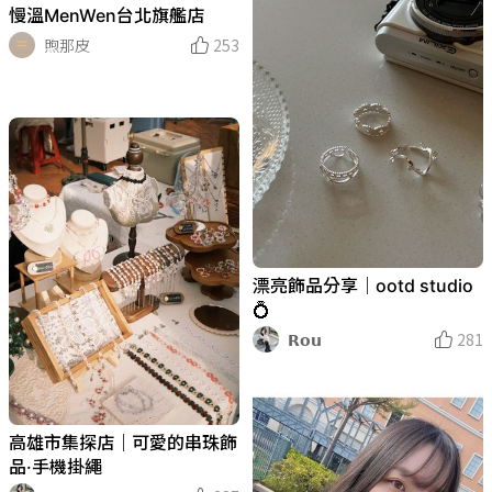
慢溫MenWen台北旗艦店
煦那皮
253
漂亮飾品分享｜ootd studio
💍
𝗥𝗼𝘂
281
高雄市集探店｜可愛的串珠飾
品·手機掛繩