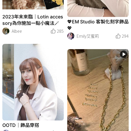
2023年末來臨｜Lotin acces
💖EM Studio 客製化刻字飾品
sory為你施加一點小魔法🪄
💖
Albee
285
Emily艾蜜莉
294
OOTD｜飾品穿搭