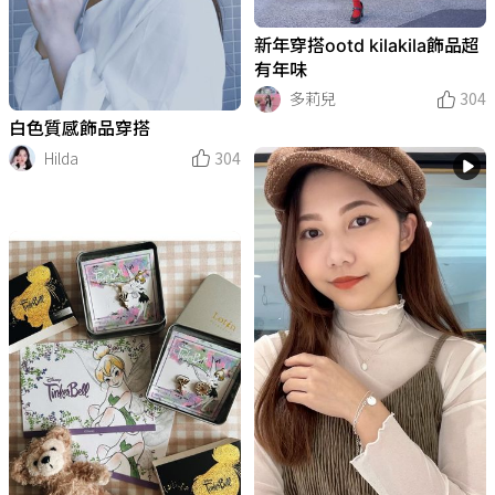
新年穿搭ootd kilakila飾品超
有年味
多莉兒
304
白色質感飾品穿搭
Hilda
304