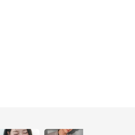
凍膜？！
229
韓國Clean Beauty品牌
【RETURNITY】真的太
有感！
249
在家也能有醫美級發光肌
✨
237
早上起床只剩 5 分鐘出
門？保養還是想要水光感
✨
217
🇰🇷韓妞都在用的3分鐘
髮線救星⚡️
157
💗韓妞眼妝迷人秘訣就是
這盤！
240