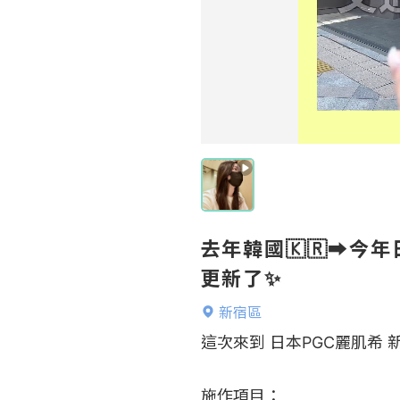
去年韓國🇰🇷➡️今年
更新了✨
新宿區
這次來到 日本PGC麗肌希 新宿
施作項目：
