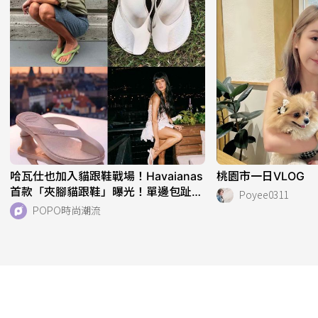
哈瓦仕也加入貓跟鞋戰場！Havaianas
桃園市一日VLOG
首款「夾腳貓跟鞋」曝光！單邊包趾超
Poyee0311
好看、一亮相就爆紅！
POPO時尚潮流