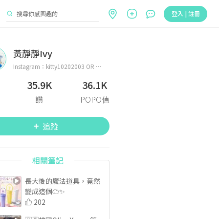
登入 | 註冊
黃靜靜Ivy
Instagram：kitty10202003 OR nurse🔪🩺💉💊🩸
35.9K
36.1K
讚
POPO值
追蹤
相關筆記
長大後的魔法道具，竟然
變成這個☁️✨
202