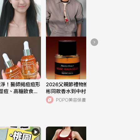
🇰🇷韓團御用水光唇膏來
啦💗
193
乾淨！醫師揭痘痘形
2026父親節禮物推薦！GD、ZB1成韓
冒痘、高糖飲食都
彬同款香水到中村一葉愛用潔面露，新
極淨抗痘煥采精露、
光三越大推電鬍刀最高回饋7%！
POPO美容保養