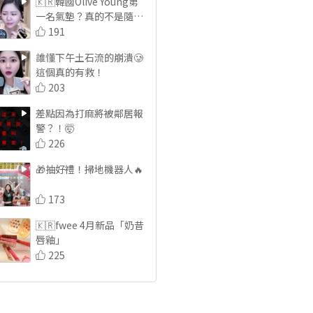
🇰🇷韓國Olive Young第
一名氣墊？真的不是隨便
拿的🖤
191
誰懂下午土石流的崩潰🥲
這個真的有救！
203
差點因為打麻將被鄰居報
警？！🤯
226
🎁抽好禮！掃地機器人🔥
173
🇰🇷fwee 4月新品「奶昔
唇釉」
225
百貨級成分，但價格很不
百貨✨
234