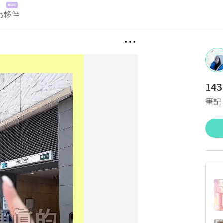
為夥伴
143
筆記