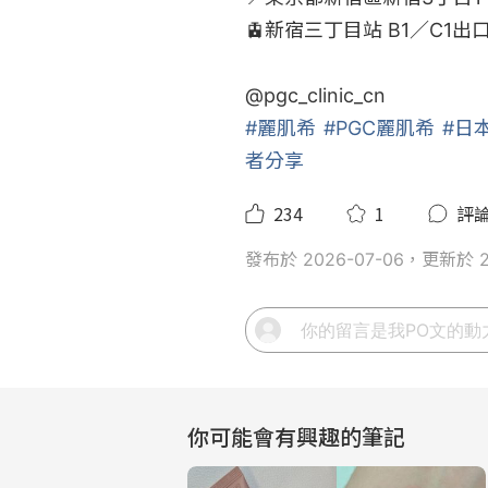
🚊新宿三丁目站 B1／C1出口
@
pgc_clinic_cn
#麗肌希
#PGC麗肌希
#日
者分享
234
1
評
發布於 2026-07-06，更新於 20
你可能會有興趣的筆記