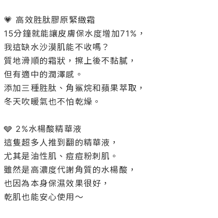
💗 高效胜肽膠原緊緻霜

15分鐘就能讓皮膚保水度增加71%，

我這缺水沙漠肌能不收嗎？

質地滑順的霜狀，擦上後不黏膩，

但有適中的潤澤感。

添加三種胜肽、角鯊烷和蘋果萃取，

冬天吹暖氣也不怕乾燥。

🩶 2%水楊酸精華液

這隻超多人推到翻的精華液，

尤其是油性肌、痘痘粉刺肌。

雖然是高濃度代謝角質的水楊酸，

也因為本身保濕效果很好，

乾肌也能安心使用～
