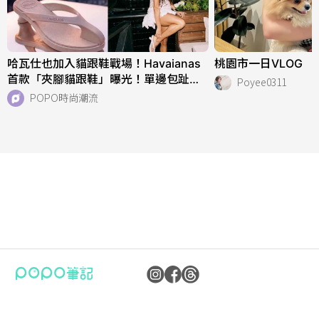
哈瓦仕也加入貓跟鞋戰場！Havaianas
桃園市一日VLOG
首款「夾腳貓跟鞋」曝光！單邊包趾超
Poyee0311
好看、一亮相就爆紅！
POPO時尚潮流
公司：卜卜文化傳媒股份有限公司
隱私權保護政策
統編：90476060
資訊內容管理規範
地址：臺北市內湖區瑞光路70號5樓