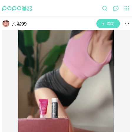
凡妮99
追蹤