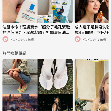
油肌本命！理膚寶水「超分子毛孔緊緻
成人痘不是臉沒洗乾
控油保濕乳、潔顏凝膠」打擊夏日油痘
成4大關鍵，下巴狂
危機，跨界聯名《小小兵與大怪獸》超
中，SISLEY植物
POPO美容保養
POPO美容保養
萌周邊快來收藏！
次搞定痘肌！
熱門推薦筆記