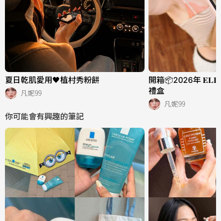
夏日乾肌愛用🖤植村秀粉餅
開箱📦2026年 𝐄𝐋
禮盒
凡妮99
凡妮99
你可能會有興趣的筆記