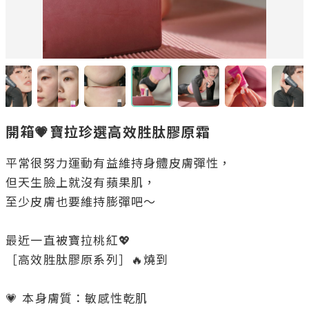
開箱💗寶拉珍選高效胜肽膠原霜
平常很努力運動有益維持身體皮膚彈性，

但天生臉上就沒有蘋果肌，

至少皮膚也要維持膨彈吧～

最近一直被寶拉桃紅💖 

［高效胜肽膠原系列］🔥燒到

💗 本身膚質：敏感性乾肌
