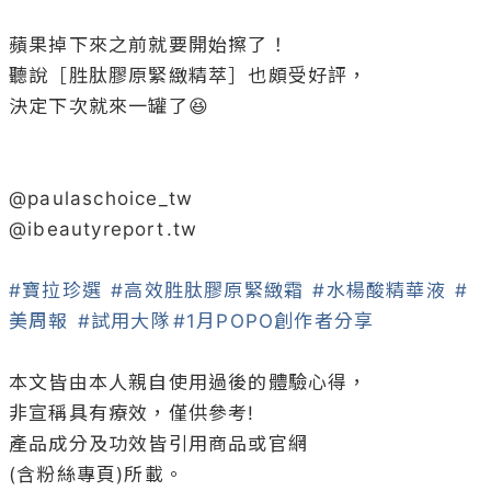
蘋果掉下來之前就要開始擦了！

聽說［胜肽膠原緊緻精萃］也頗受好評，

決定下次就來一罐了😆

@
paulaschoice_tw
@
ibeautyreport
.tw

#寶拉珍選
#高效胜肽膠原緊緻霜
#水楊酸精華液
#
美周報
#試用大隊
#1月POPO創作者分享
本文皆由本人親自使用過後的體驗心得，

非宣稱具有療效，僅供參考!

產品成分及功效皆引用商品或官網

(含粉絲專頁)所載。
