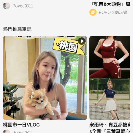
「凱西&大頭狗」周邊
Poyee0311
N貓咪吊飾盲盒全場
POPO吃喝玩樂
熱門推薦筆記
桃園市一日VLOG
宋雨琦、肯豆都搶穿！adi
s全新「三葉草背心
Poyee0311