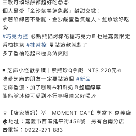
三款可頌鬆餅都超好吃😍😍

個人最愛「金沙紫薯鮭魚鬆」鹹甜交織！

紫薯餡綿密不甜膩、金沙鹹蛋香氣逼人、鮭魚鬆好吃
#巧克力控
 必點熊貓烤棉花糖巧克力🍫也是嘉義限定

香柚抹茶 
#抹茶控
 🍵點這款就對了

多了香柚吃起來極為清爽🙌

◾ 芝麻小怪獸拿鐵｜熊熊珍Q拿鐵  NT$.220元🔆

嗜愛芝麻的朋友一定要點這個 
#新品
芝麻香濃、加了咖啡☕️和鮮奶🥛整體醇厚

熊熊🐻冰磚可愛到不行🫶吸睛又好喝🎶

💡【店家資訊】💡  IMOMENT CAFÉ 享當下 嘉義店

🏠地址：嘉義市西區延平街456號｜另有台南分店

☎️電話：0922-271 883
