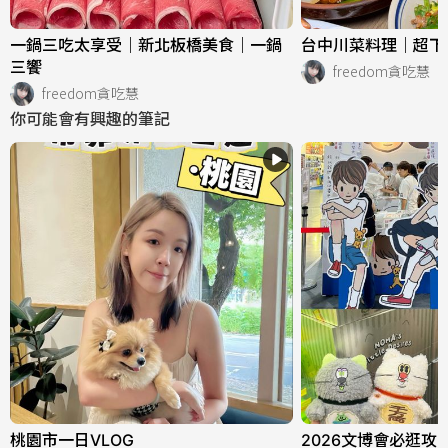
一鍋三吃太享受｜新北板橋美食｜一鍋
台中川菜料理｜超下
三饗
freedom貪吃慧
freedom貪吃慧
你可能會有興趣的筆記
桃園市一日VLOG
2026文博會必逛攻