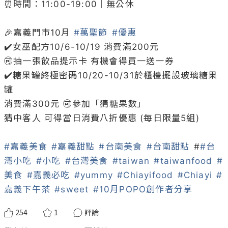
⏰時間：11:00-19:00｜無公休

🎉嘉義門市10月 
#萬聖節
#優惠
✔️女巫配方10/6-10/19 消費滿200元

🉑️抽一張飲品提示卡 有機會得買一送一券

✔️糖果罐終極密碼10/20-10/31於櫃檯擺設玻璃糖果
罐

消費滿300元 🉑️參加「猜糖果數」

猜中客人 可得當日消費八折優惠 (每日限量5組)

#嘉義美食
#嘉義甜點
#台南美食
#台南甜點
 #
#台
灣小吃
#小吃
#台灣美食
#taiwan
#taiwanfood
#
美食
#嘉義必吃
#yummy
#Chiayifood
#Chiayi
#
嘉義下午茶
#sweet
#10月POPO創作者分享
254
1
評論