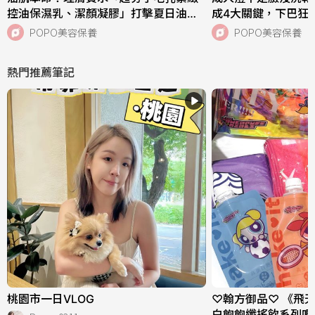
控油保濕乳、潔顏凝膠」打擊夏日油痘
成4大關鍵，下巴狂
危機，跨界聯名《小小兵與大怪獸》超
中，SISLEY植物
POPO美容保養
POPO美容保養
萌周邊快來收藏！
次搞定痘肌！
熱門推薦筆記
桃園市一日VLOG
♡翰方御品♡ 《飛
白飽飽纖搖飲系列嗎