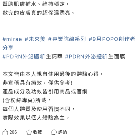
幫助肌膚補水、維持穩定，

敷完的皮膚真的超保濕透亮。

#mirae
#未來美
#專業院線系列
#9月POPO創作者
分享
#PDRN外泌體新
⽣精華 
#PDRN外泌體新
⽣⾯膜

本文皆由本人親自使用過後的體驗心得，

非宣稱具有療效，僅供參考!

產品成分及功效皆引用商品或官網

(含粉絲專頁)所載。

每個人體質及使用習慣不同，

實際效果以個人體驗為主。
206
收藏
評論