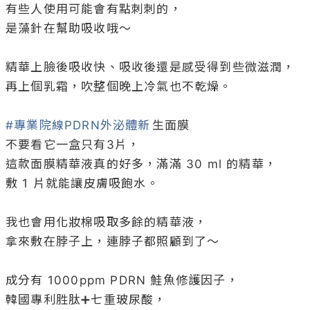
有些人使用可能會有點刺刺的，

是藻針在幫助吸收哦～

精華上臉後吸收快、吸收後還是感受得到些微滋潤，

再上個乳霜，吹整個晚上冷氣也不乾燥。

#專業院線PDRN外泌體新
⽣⾯膜

不要看它一盒只有3片，

這款面膜精華液真的好多，滿滿 30 ml 的精華，

敷 1 ⽚就能讓皮膚吸飽水。

我也會用化妝棉吸取多餘的精華液，

拿來敷在脖子上，連脖子都照顧到了～

成分有 1000ppm PDRN 鮭魚修護因子，

韓國專利胜肽➕七重玻尿酸，
