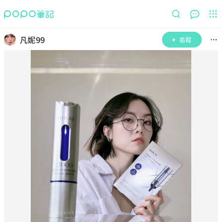
凡妮99
追蹤