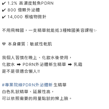
✔️ 1.2% 高濃度鮭⿂PDRN

✔️ 800 億顆外泌體

✔️ 14,000 根植物微針

不用飛韓國，⼀⽀精華就能抵3種韓國美容課程✨

💙 本身膚質：敏感性乾肌

我個人習慣在晚上、化妝水後使用，

化妝水 ➡️ PDRN外泌體新⽣精華 ➡️ 乳霜

是不是很適合懶人‼️

#專業院線PDRN外泌體新
⽣精華

白色乳狀精華、延展性高，

可以依照需要的用量點狀的擦上臉。
