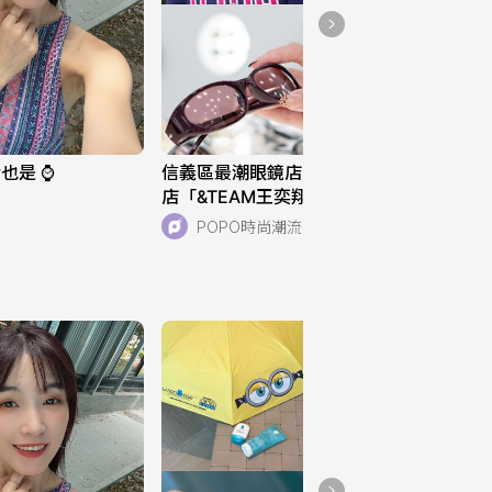
是 ⌚️
信義區最潮眼鏡店！KlassiC.全新旗艦
店「&TEAM王奕翔、Jennie」韓星最
愛款這裡都有！
POPO時尚潮流