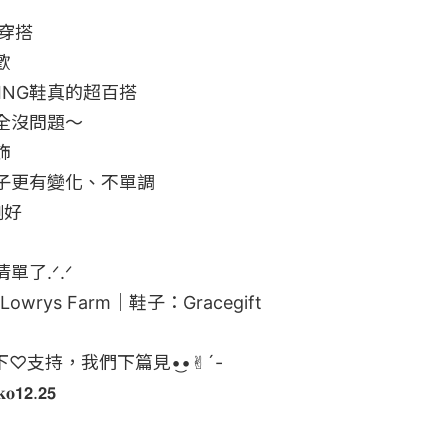
穿搭



NG鞋真的超百搭

沒問題～



更有變化、不單調

好

.ᐟ.ᐟ

wrys Farm｜鞋子：Gracegift

持，我們下篇見•͜•✌︎´- 

𝟮.𝟮𝟱
