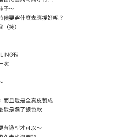
子～

時候要穿什麼去應援好呢？

（笑）

ING鞋

次



，而且還是全真皮製成

還是選了銀色款

要有造型才可以～
