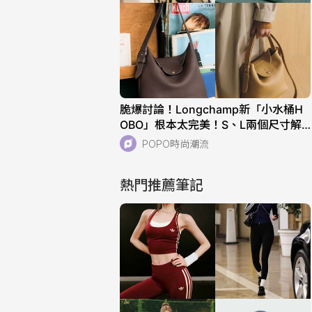
脆爆討論！Longchamp新「小水桶H
OBO」根本太完美！S、L兩個尺寸解
析！快衝店上試揹！
POPO時尚潮流
熱門推薦筆記