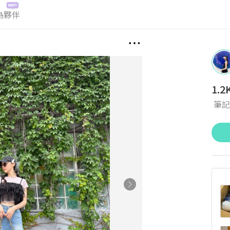
為夥伴
1.2
筆記