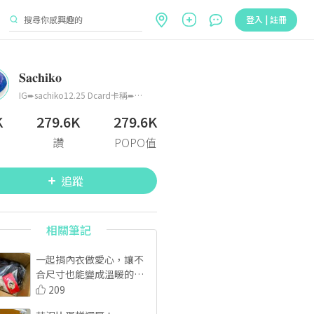
登入 | 註冊
𝐒𝐚𝐜𝐡𝐢𝐤𝐨
IG➨sachiko12.25 Dcard卡稱➨𝐒𝐚𝐜𝐡𝐢𝐤𝐨
K
279.6K
279.6K
讚
POPO值
追蹤
相關筆記
一起捐內衣做愛心，讓不
合尺寸也能變成溫暖的力
量.ᐟ.ᐟ
209