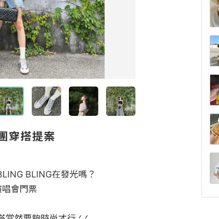
女團穿搭提案
NG BLING在發光嗎？ 

演唱會門票

然要夠時尚才行.ᐟ.ᐟ
