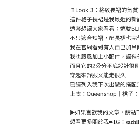
👖Look 3：格紋長裙的氣質
這件格子長裙是我最近的新歡
這套想讓大家看看：這雙BLI
不只適合短裙，配長裙也完全
我在官網看到有人自己加吊飾
我也跟風加上小配件，讓鞋子
而且它的2公分平底設計很剛
穿起來舒服又能走很久

已經列入我下次出遊的搭配清單了
上衣：Queenshop｜裙子：Lo
►如果喜歡我的文章，請點下♡支
想看更多關於我➨𝐈𝐆：𝐬𝐚𝐜𝐡𝐢𝐤𝐨𝟭