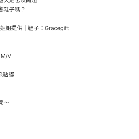
久走也沒問題

鞋子嗎？

姐提供｜鞋子：Gracegift

M/V

朵點綴

～


