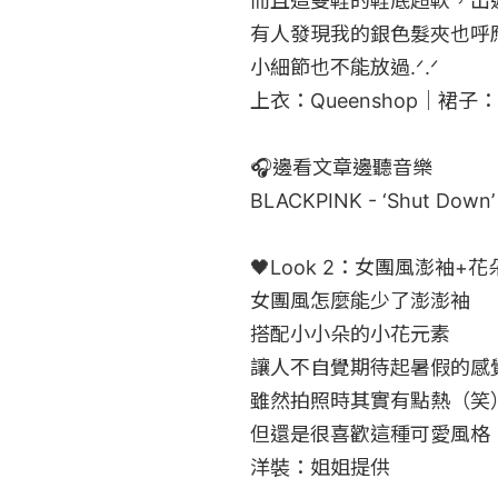
而且這雙鞋的鞋底超軟，出遊
有人發現我的銀色髮夾也呼應
小細節也不能放過.ᐟ.ᐟ

上衣：Queenshop｜裙子：姐
🎧邊看文章邊聽音樂

BLACKPINK - ‘Shut Down’ 
🖤Look 2：女團風澎袖+花
女團風怎麼能少了澎澎袖

搭配小小朵的小花元素

讓人不自覺期待起暑假的感覺
雖然拍照時其實有點熱（笑）
但還是很喜歡這種可愛風格

洋裝：姐姐提供
