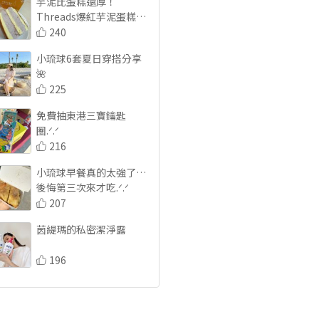
芋泥比蛋糕還厚！
Threads爆紅芋泥蛋糕開
箱🍠
240
小琉球6套夏日穿搭分享
🌺
225
免費抽東港三寶鑰匙
圈.ᐟ.ᐟ
216
小琉球早餐真的太強了…
後悔第三次來才吃.ᐟ.ᐟ
207
茵緹瑪的私密潔淨露
196
📌女生必看！唐吉軻德必
囤好物🥹
224