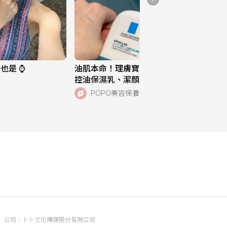
是 ⌚️
油肌本命！理膚寶水「超分子毛孔緊緻
控油保濕乳、潔顏凝膠」打擊夏日油痘
危機，跨界聯名《小小兵與大怪獸》超
POPO美容保養
萌周邊快來收藏！
公司：卜卜文化傳媒股份有限公司