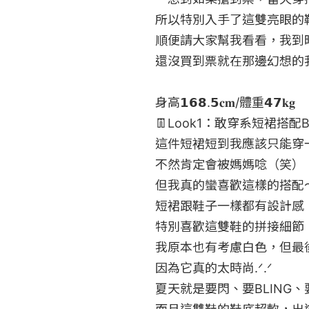
所以特別入手了這雙亮眼的鞋
順便請大家幫我看看，我到
還沒買到票就在那邊幻想的我
身高𝟭𝟲𝟴.𝟱𝐜𝐦/體重𝟰𝟳𝐤𝐠

👖Look1：敢穿系短裙搭配BL
這件短裙短到我應該只能穿一
不然肯定會被媽媽唸（笑）

但我真的蠻喜歡這樣的搭配～
短裙跟鞋子一樣都有設計感

特別喜歡這雙鞋的拼接細節
我原本也有考慮白色，但最後
因為它真的太時尚.ᐟ.ᐟ

夏天就是要閃、要BLING、