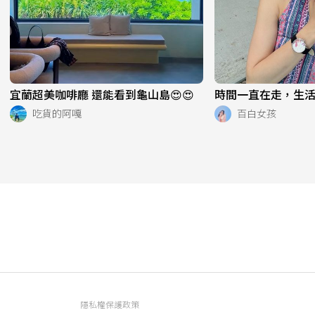
宜蘭超美咖啡廳 還能看到龜山島😍😍
時間一直在走，生活也
吃貨的阿嘎
百白女孩
隱私權保護政策