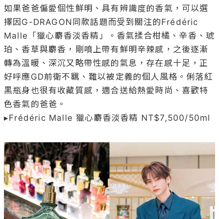
如果爸爸偏愛個性鮮明、具有辨識度的香氣，可以選
擇因G-DRAGON同款話題而受到關注的Frédéric 
Malle「獵心麝香淡香精」。香氣揉合柑橘、辛香、琥
珀、香草與麝香，剛噴上帶有鮮明辛辣感，之後逐漸
轉為溫暖、深沉又略帶性感的氣息，存在感十足，正
好呼應GD前衛不羈、難以被定義的個人風格。俐落紅
黑瓶身也很有收藏質感，適合送給熱愛時尚、喜歡特
色香氣的爸爸。

▸Frédéric Malle 獵心麝香淡香精 NT$7,500/50ml
