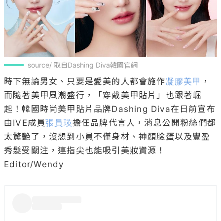
source/ 取自Dashing Diva韓國官網
時下無論男女、只要是愛美的人都會施作
凝膠美甲
，
而隨著美甲風潮盛行，「穿戴美甲貼片」也跟著崛
起！韓國時尚美甲貼片品牌Dashing Diva在日前宣布
由IVE成員
張員瑛
擔任品牌代言人，消息公開粉絲們都
太驚艷了，沒想到小員不僅身材、神顏臉蛋以及豐盈
秀髮受關注，連指尖也能吸引美妝資源！

Editor/Wendy
