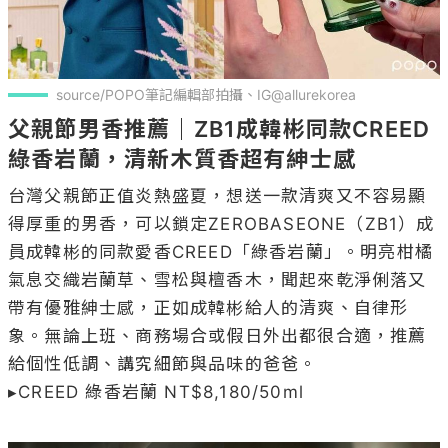
source/POPO筆記編輯部拍攝、IG@allurekorea
父親節男香推薦｜ZB1成韓彬同款CREED
綠香岩蘭，清新木質香超有紳士感
台灣父親節正值炎熱盛夏，想送一款清爽又不容易顯
得厚重的男香，可以鎖定ZEROBASEONE（ZB1）成
員成韓彬的同款愛香CREED「綠香岩蘭」。明亮柑橘
氣息交織岩蘭草、雪松與檀香木，聞起來乾淨俐落又
帶有優雅紳士感，正如成韓彬給人的清爽、自律形
象。無論上班、商務場合或假日外出都很合適，推薦
給個性低調、講究細節與品味的爸爸。

▸CREED 綠香岩蘭 NT$8,180/50ml
