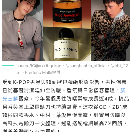
source/IG@xxxibgdrgn、＠sunghanbin_official、＠chii_22
5_、Frédéric Malle提供
受到K-POP男星與韓劇歐巴精緻形象影響，男性保養
已從基礎清潔延伸至防曬、香氛與日常儀容管理。
新
光三越
觀察，今年暑假男性防曬業績成長近4成，精品
男香與掌上型電鬍刀也持續熱賣。這次從GD、ZB1成
韓彬同款香水、中村一葉愛用潔面露，到實用防曬與
高科技電鬍刀一次整理，還能搭配檔期最高7%回饋，
送爸爸體面又不怕買錯！
