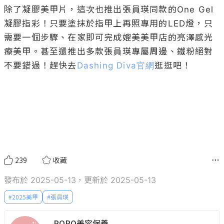
除了凝膠美甲片，這次也推出張員瑛同款的One Gel
凝膠指彩！只要塗抹於指甲上再照專用的LED燈，只
需要一個步驟、在家即可完成媲美美甲店的亮澤感光
療美甲。甚至還推出多款張員瑛專屬周邊、鐵粉絕對
不要錯過！趕快去
Dashing Diva官網
逛逛吧！

239
收藏
發布於 2025-05-13，更新於 2025-05-13
#
2025美甲
#
張員瑛
POPO美容保養