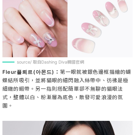
source/ 取自Dashing Diva韓國官網
Fleur플뢰르(아몬드)：
第一眼就被銀色邊框描繪的蝴
蝶結所吸引，並將貓眼的細閃融入絲帶中、彷彿是極
細緻的緞帶。另一指則搭配簡單卻不無聊的貓眼法
式，整體以白、粉漸層為底色，散發可愛浪漫的氛
圍。
