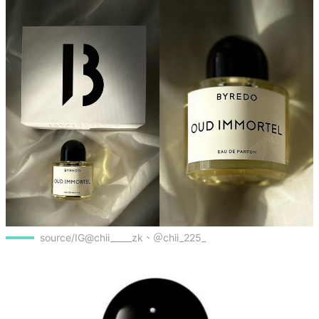
source/IG@chii_____zk、＠chii_225_